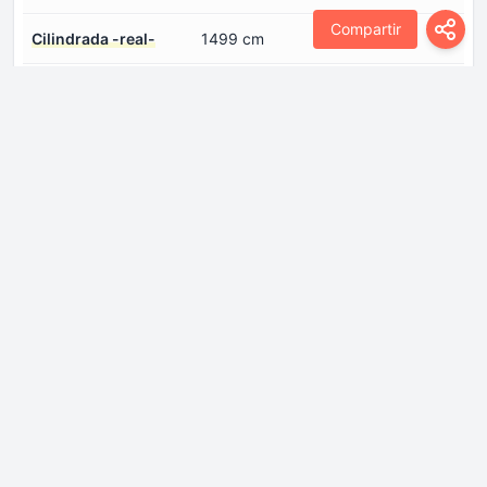
Compartir
Cilindrada -real-
1499 cm
Configuración del
En línea
motor
Disposición del motor
Frontal, transversal
Diámetro del cilindro
75 mm
Especificación de
Inicie sesión para ver.
aceite de motor
Modelo del
DV5RC
motor/Código del
motor
Número de cilindros
4
Número de válvulas
4