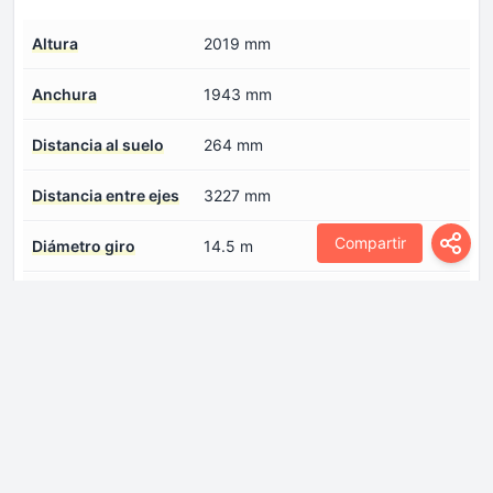
Altura
2019 mm
Anchura
1943 mm
Distancia al suelo
264 mm
Distancia entre ejes
3227 mm
Compartir
Diámetro giro
14.5 m
Longitud
5440 mm
Vía delantera
1645 mm
Vía trasera
1645 mm
Profundidad de vadeo
800 mm