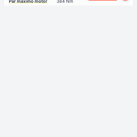
Par máximo motor
384 Nm
Eléctrico number 1
Potencia del sistema
270 CV
Potencia motor
270 CV
eléctrico number 1
Puertos de carga
Inicie sesión para ver.
number 0
Tipo de motor
Sincrónico
eléctrico number 1
Ubicación de la batería
Debajo del piso
Ubicación del motor
Eje Trasero, transversal
eléctrico. number 1