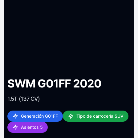
SWM G01FF 2020
1.5T (137 CV)
Generación G01FF
Tipo de carrocería SUV
Asientos 5