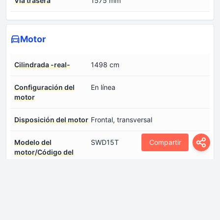
Vía trasera
1575 mm
Motor
Cilindrada -real-
1498 cm
Configuración del
En línea
motor
Disposición del motor
Frontal, transversal
Modelo del
SWD15T
Compartir
motor/Código del
motor
Número de cilindros
4
Número de válvulas
4
por cilindro