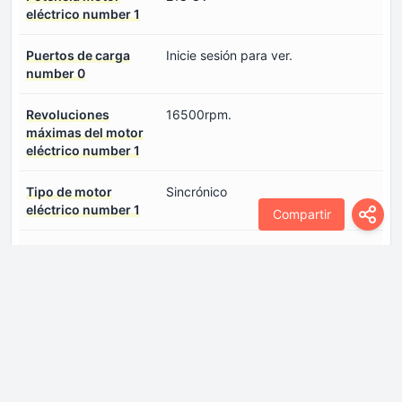
eléctrico number 1
Puertos de carga
Inicie sesión para ver.
number 0
Revoluciones
16500rpm.
máximas del motor
eléctrico number 1
Tipo de motor
Sincrónico
eléctrico number 1
Compartir
Ubicación de la batería
Debajo del piso
Ubicación del motor
Eje frontal, transversal
eléctrico. number 1
Voltaje de la batería
376 V