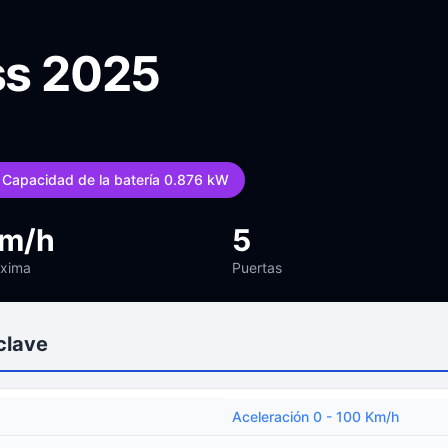
ss 2025
Capacidad de la batería 0.876 kW
km/h
5
áxima
Puertas
clave
Aceleración 0 - 100 Km/h