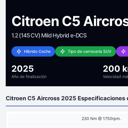
Citroen C5 Aircro
1.2 (145 CV) Mild Hybrid e-DCS
Híbrido Coche
Tipo de carrocería SUV
2025
200 
Año de finalización
Velocidad m
Citroen C5 Aircross 2025 Especificaciones 
230 Nm @ 1750rpm.