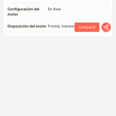
Configuración del
En línea
motor
Disposición del motor
Frontal, transversal
Compartir
Número de cilindros
4
Número de válvulas
4
por cilindro
Par máximo
260 Nm @ 2500rpm.
Potencia máxima
176 CV @ 5600rpm.
Sistema de inyección
Inyección de colector multipuerto
de combustible
Sistemas de motor
Start / Stop sistema