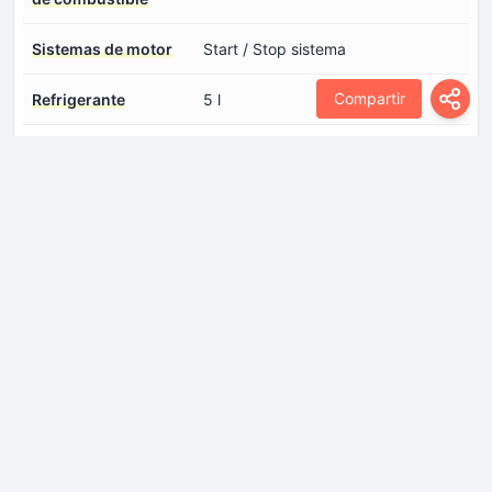
Sistemas de motor
Start / Stop sistema
Compartir
Refrigerante
5 l
Transmisión
Dirección asistida
Dirección Eléctrica
Dirección, tipo
Cremallera de dirección
Frenos delanteros
Discos
Frenos traseros
Tambor
Número de marchas y
5 marchas, transmisión manual
tipo de Transmisión