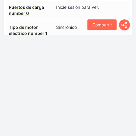
Puertos de carga
Inicie sesión para ver.
number 0
Compartir
Tipo de motor
Sincrónico
eléctrico number 1
Ubicación de la batería
Debajo del piso
Ubicación del motor
Eje Trasero, transversal
eléctrico. number 1
Voltaje de la batería
400 V
Dimensiones
Altura
1474 mm
Anchura
1960 mm