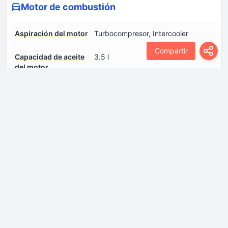
Motor de combustión
Aspiración del motor
Turbocompresor, Intercooler
Compartir
Capacidad de aceite
3.5 l
del motor
Cilindrada -real-
1199 cm
Configuración del
En línea
motor
Disposición del motor
Frontal, transversal
Especificación de
Inicie sesión para ver.
aceite de motor
Modelo del
EB2ADTD
motor/Código del
motor