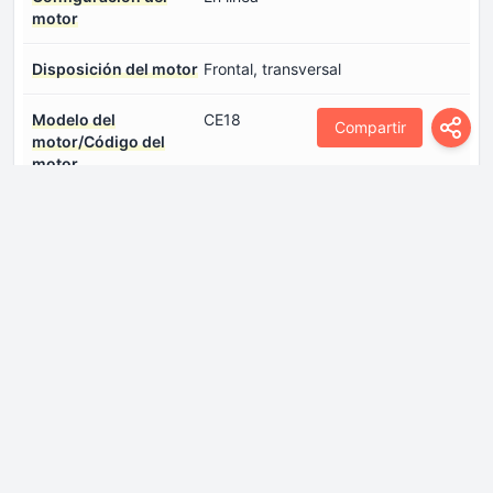
motor
Disposición del motor
Frontal, transversal
Modelo del
CE18
Compartir
motor/Código del
motor
Número de cilindros
4
Número de válvulas
4
por cilindro
Par máximo
300 Nm @ 1750-4000rpm.
Potencia máxima
231 CV @ 6000rpm.
Sistema de inyección
Inyección directa
de combustible