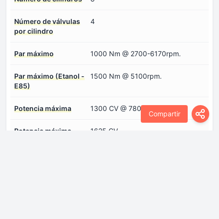
Número de válvulas
4
por cilindro
Par máximo
1000 Nm @ 2700-6170rpm.
Par máximo (Etanol -
1500 Nm @ 5100rpm.
E85)
Potencia máxima
1300 CV @ 7800rpm.
Compartir
Potencia máxima
1625 CV
(Etanol - E85)
Ratio de compresión
9:1
Sistema de inyección
Inyección de colector multipuerto
de combustible
Sistemas de motor
Start / Stop sistema