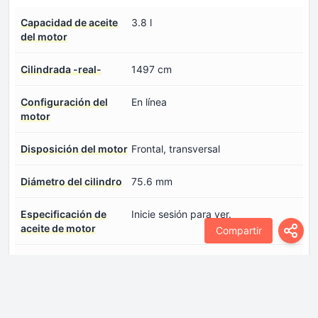
Capacidad de aceite
3.8 l
del motor
Cilindrada -real-
1497 cm
Configuración del
En línea
motor
Disposición del motor
Frontal, transversal
Diámetro del cilindro
75.6 mm
Especificación de
Inicie sesión para ver.
aceite de motor
Compartir
Modelo del
Smartstream / G4FL
motor/Código del
motor