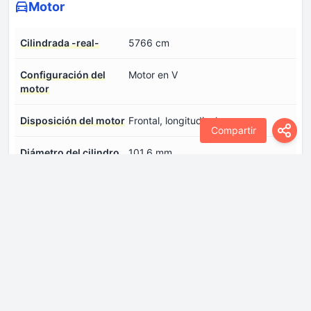
Motor
Cilindrada -real-
5766 cm
Configuración del
Motor en V
motor
Disposición del motor
Frontal, longitudinal
Compartir
Diámetro del cilindro
101.6 mm
Modelo del
Ford Cleveland/351C
motor/Código del
motor
Número de cilindros
8
Número de válvulas
2
por cilindro