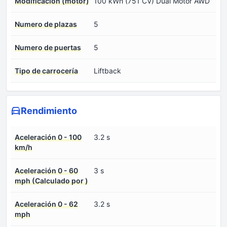
Modificación (motor)
100 kWh (751 CV) Dual Motor AWD
Numero de plazas
5
Numero de puertas
5
Tipo de carrocería
Liftback
Rendimiento
Aceleración 0 - 100
3.2 s
km/h
Aceleración 0 - 60
3 s
mph (Calculado por )
Aceleración 0 - 62
3.2 s
mph