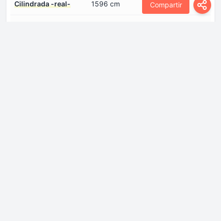
Cilindrada -real-
1596 cm
Compartir
Configuración del
En línea
motor
Disposición del motor
Frontal, transversal
Diámetro del cilindro
82 mm
Modelo del
11182
motor/Código del
motor
Número de cilindros
4
Número de válvulas
2
por cilindro
Par máximo
143 Nm @ 3800rpm.