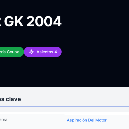
2 GK 2004
ería Coupe
Asientos 4
s clave
erna
Aspiración Del Motor