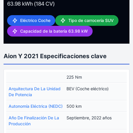
63.98 kWh (184 CV)
Eléctrico Coche
Tipo de carrocería SUV
Capacidad de la batería 63.98 kW
Aion Y 2021 Especificaciones clave
225 Nm
Arquitectura De La Unidad
BEV (Coche eléctrico)
De Potencia
Autonomía Eléctrica (NEDC)
500 km
Año De Finalización De La
Septiembre, 2022 años
Producción