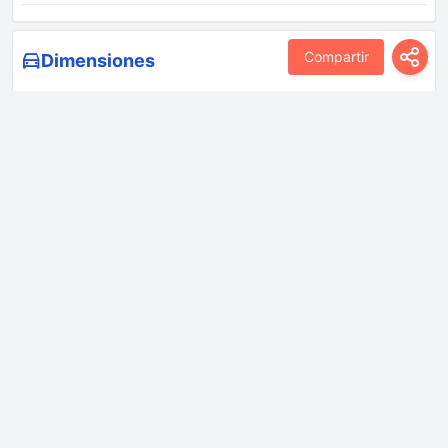
Compartir
Dimensiones
Altura
1645 mm
Anchura
1870 mm
Coeficiente de arrastre
0.278
(Cd)
Distancia al suelo
150 mm
Distancia entre ejes
2750 mm
Diámetro giro
11 m
Longitud
4410 mm