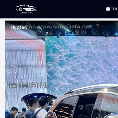
TOD
Hyptec