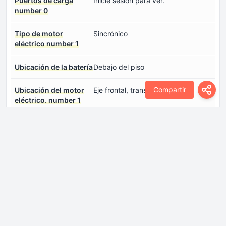
Puertos de carga
Inicie sesión para ver.
number 0
Tipo de motor
Sincrónico
eléctrico number 1
Ubicación de la batería
Debajo del piso
Compartir
Ubicación del motor
Eje frontal, transversal
eléctrico. number 1
Dimensiones
Altura
1496 mm
Anchura
1828 mm
Coeficiente de arrastre
0.27
(Cd)