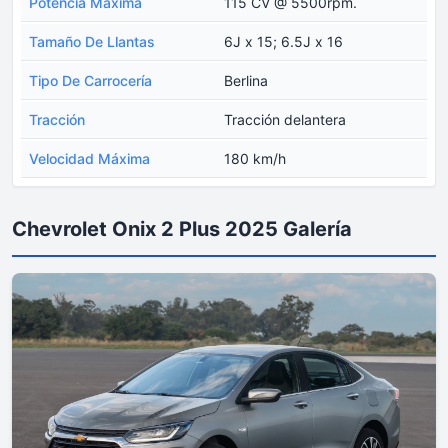
Potencia Máxima
115 CV @ 5500rpm.
Tamaño De Llantas
6J x 15; 6.5J x 16
Tipo De Carrocería
Berlina
Tracción
Tracción delantera
Velocidad Máxima
180 km/h
Chevrolet Onix 2 Plus 2025 Galería