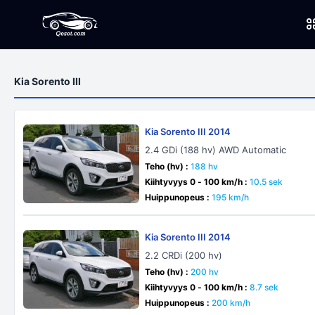
Kia Sorento III
Kia Sorento III 2014
2.4 GDi (188 hv) AWD Automatic
Teho (hv) :
188 hv
Kiihtyvyys 0 - 100 km/h :
10.5 sek
Huippunopeus :
195 km/h
Kia Sorento III 2014
2.2 CRDi (200 hv)
Teho (hv) :
200 hv
Kiihtyvyys 0 - 100 km/h :
8.7 sek
Huippunopeus :
200 km/h