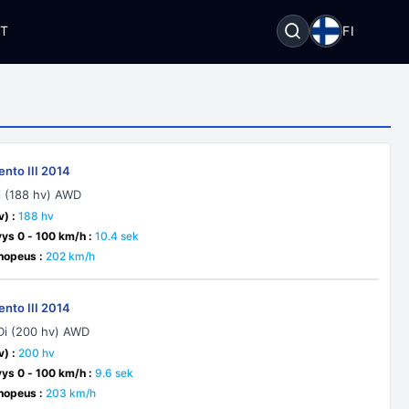
OT
FI
ento III 2014
i (188 hv) AWD
v) :
188 hv
yys 0 - 100 km/h :
10.4 sek
nopeus :
202 km/h
ento III 2014
Di (200 hv) AWD
v) :
200 hv
yys 0 - 100 km/h :
9.6 sek
nopeus :
203 km/h