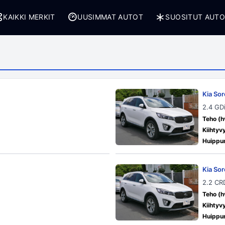
KAIKKI MERKIT
UUSIMMAT AUTOT
SUOSITUT AUT
Kia Sor
2.4 GD
Teho (h
Kiihtyv
Huippu
Kia Sor
2.2 CR
Teho (h
Kiihtyv
Huippu