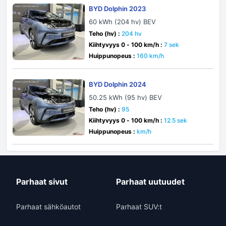
BYD Dolphin 2023
60 kWh (204 hv) BEV
Teho (hv) :
204 hv
Kiihtyvyys 0 - 100 km/h :
7 sek
Huippunopeus :
160 km/h
BYD Dolphin 2024
50.25 kWh (95 hv) BEV
Teho (hv) :
95
Kiihtyvyys 0 - 100 km/h :
12.5 sek
Huippunopeus :
km/h
Parhaat sivut
Parhaat uutuudet
Parhaat sähköautot
Parhaat SUV:t