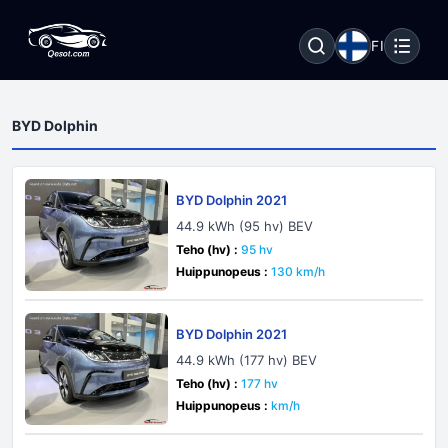
FI
BYD Dolphin
BYD Dolphin 2021
44.9 kWh (95 hv) BEV
Teho (hv) :
95 hv
Huippunopeus :
130 km/h
BYD Dolphin 2021
44.9 kWh (177 hv) BEV
Teho (hv) :
177 hv
Huippunopeus :
km/h