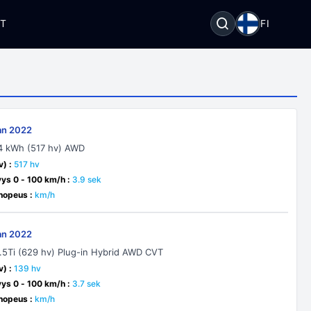
OT
FI
an 2022
4 kWh (517 hv) AWD
v) :
517 hv
yys 0 - 100 km/h :
3.9 sek
nopeus :
km/h
an 2022
.5Ti (629 hv) Plug-in Hybrid AWD CVT
v) :
139 hv
yys 0 - 100 km/h :
3.7 sek
nopeus :
km/h