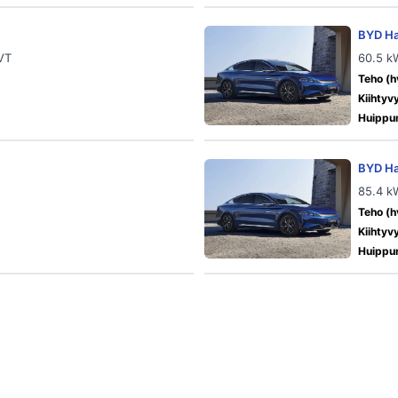
BYD H
CVT
60.5 k
Teho (h
Kiihtyv
Huippu
BYD H
85.4 k
Teho (h
Kiihtyv
Huippu