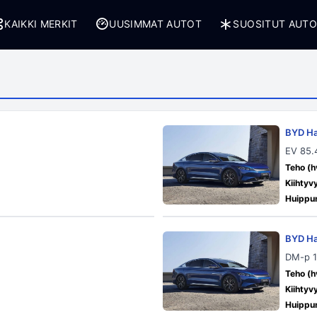
KAIKKI MERKIT
UUSIMMAT AUTOT
SUOSITUT AUT
BYD H
T
EV 85.
Teho (h
Kiihtyv
Huippu
BYD H
DM-p 1
Teho (h
Kiihtyv
Huippu