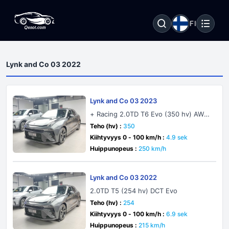
FI
Lynk and Co 03 2022
Lynk and Co 03 2023
+ Racing 2.0TD T6 Evo (350 hv) AWD
Automatic
Teho (hv) :
350
Kiihtyvyys 0 - 100 km/h :
4.9 sek
Huippunopeus :
250 km/h
Lynk and Co 03 2022
2.0TD T5 (254 hv) DCT Evo
Teho (hv) :
254
Kiihtyvyys 0 - 100 km/h :
6.9 sek
Huippunopeus :
215 km/h