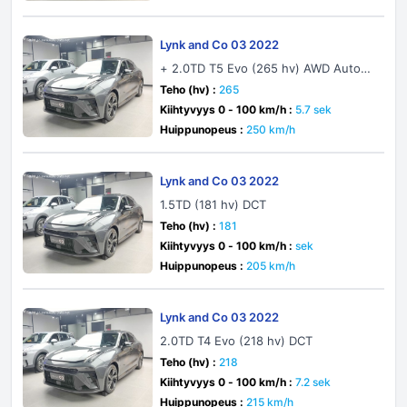
Lynk and Co 03 2022
+ 2.0TD T5 Evo (265 hv) AWD Autom
atic
Teho (hv) :
265
Kiihtyvyys 0 - 100 km/h :
5.7 sek
Huippunopeus :
250 km/h
Lynk and Co 03 2022
1.5TD (181 hv) DCT
Teho (hv) :
181
Kiihtyvyys 0 - 100 km/h :
sek
Huippunopeus :
205 km/h
Lynk and Co 03 2022
2.0TD T4 Evo (218 hv) DCT
Teho (hv) :
218
Kiihtyvyys 0 - 100 km/h :
7.2 sek
Huippunopeus :
215 km/h