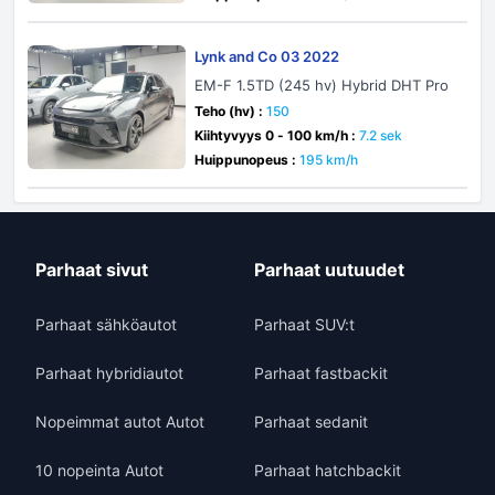
Lynk and Co 03 2022
EM-F 1.5TD (245 hv) Hybrid DHT Pro
Teho (hv) :
150
Kiihtyvyys 0 - 100 km/h :
7.2 sek
Huippunopeus :
195 km/h
Parhaat sivut
Parhaat uutuudet
Parhaat sähköautot
Parhaat SUV:t
Parhaat hybridiautot
Parhaat fastbackit
Nopeimmat autot Autot
Parhaat sedanit
10 nopeinta Autot
Parhaat hatchbackit