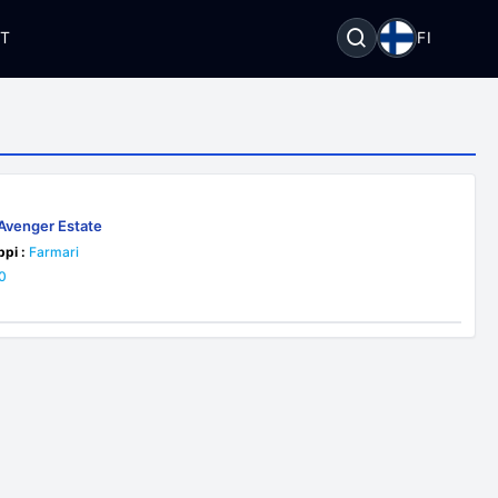
OT
FI
 Avenger Estate
ppi :
Farmari
0