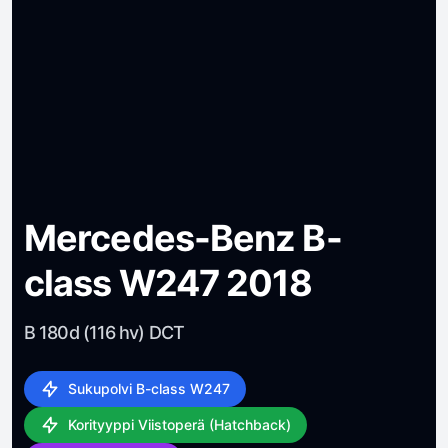
Mercedes-Benz B-
class W247 2018
B 180d (116 hv) DCT
Sukupolvi B-class W247
Korityyppi Viistoperä (Hatchback)