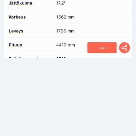
Jättökulma
17.2°
Korkeus
1562 mm
Leveys
1796 mm
Pituus
4419 mm
Jaa
Pyörän perusta
2729 mm
Etuylitys
914 mm
Lähestymiskulma
13.4°
Takaylitys
776 mm
Moottori