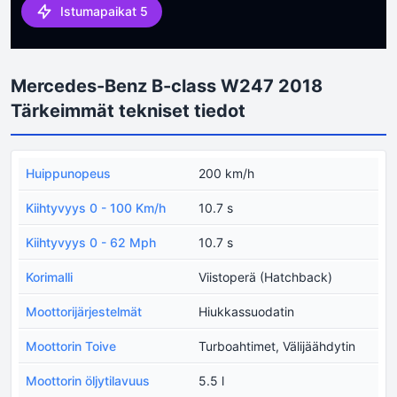
Istumapaikat 5
Mercedes-Benz B-class W247 2018
Tärkeimmät tekniset tiedot
Huippunopeus
200 km/h
Kiihtyvyys 0 - 100 Km/h
10.7 s
Kiihtyvyys 0 - 62 Mph
10.7 s
Korimalli
Viistoperä (Hatchback)
Moottorijärjestelmät
Hiukkassuodatin
Moottorin Toive
Turboahtimet, Välijäähdytin
Moottorin öljytilavuus
5.5 l