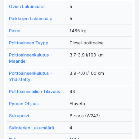
Ovien Lukumäärä
5
Paikkojen Lukumäärä
5
Paino
1485 kg
Polttoaineen Tyyppi
Diesel-polttoaine
Polttoaineenkulutus -
3.7-3.9 l/100 km
Maantie
Polttoaineenkulutus -
3.9-4.0 l/100 km
Yhdistetty
Polttoainesäiliön Tilavuus
43 l
Pyörän Ohjaus
Etuveto
Sukupolvi
B-sarja (W247)
Sylinterien Lukumäärä
4