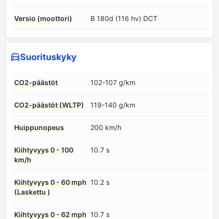
Versio (moottori)
B 180d (116 hv) DCT
Suorituskyky
CO2-päästöt
102-107 g/km
CO2-päästöt (WLTP)
119-140 g/km
Huippunopeus
200 km/h
Kiihtyvyys 0 - 100
10.7 s
km/h
Kiihtyvyys 0 - 60 mph
10.2 s
(Laskettu )
Kiihtyvyys 0 - 62 mph
10.7 s