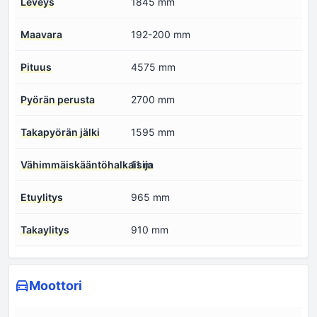
Leveys
1845 mm
Maavara
192-200 mm
Pituus
4575 mm
Pyörän perusta
2700 mm
Takapyörän jälki
1595 mm
Vähimmäiskääntöhalkaisija
11 m
Etuylitys
965 mm
Takaylitys
910 mm
Moottori