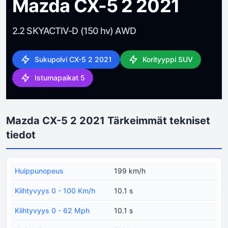
Mazda CX-5 2 2021
2.2 SKYACTIV-D (150 hv) AWD
Sukupolvi CX-5 2 2021
Korityyppi SUV
Istumapaikat 5
Mazda CX-5 2 2021 Tärkeimmät tekniset
tiedot
Huippunopeus
199 km/h
Kiihtyvyys 0 - 100 Km/h
10.1 s
Kiihtyvyys 0 - 62 Mph
10.1 s