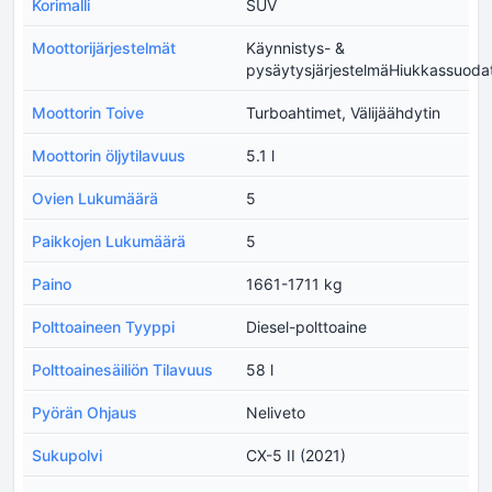
Korimalli
SUV
Moottorijärjestelmät
Käynnistys- &
pysäytysjärjestelmäHiukkassuodat
Moottorin Toive
Turboahtimet, Välijäähdytin
Moottorin öljytilavuus
5.1 l
Ovien Lukumäärä
5
Paikkojen Lukumäärä
5
Paino
1661-1711 kg
Polttoaineen Tyyppi
Diesel-polttoaine
Polttoainesäiliön Tilavuus
58 l
Pyörän Ohjaus
Neliveto
Sukupolvi
CX-5 II (2021)