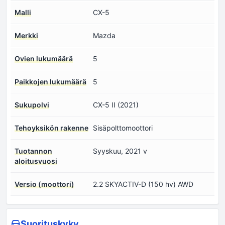
Malli
CX-5
Merkki
Mazda
Ovien lukumäärä
5
Paikkojen lukumäärä
5
Sukupolvi
CX-5 II (2021)
Tehoyksikön rakenne
Sisäpolttomoottori
Tuotannon
Syyskuu, 2021 v
aloitusvuosi
Versio (moottori)
2.2 SKYACTIV-D (150 hv) AWD
Suorituskyky