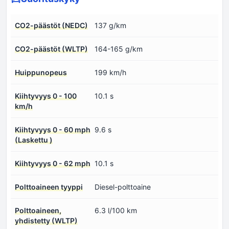
CO2-päästöt (NEDC)
137 g/km
CO2-päästöt (WLTP)
164-165 g/km
Huippunopeus
199 km/h
Kiihtyvyys 0 - 100
10.1 s
km/h
Kiihtyvyys 0 - 60 mph
9.6 s
(Laskettu )
Kiihtyvyys 0 - 62 mph
10.1 s
Polttoaineen tyyppi
Diesel-polttoaine
Polttoaineen,
6.3 l/100 km
yhdistetty (WLTP)