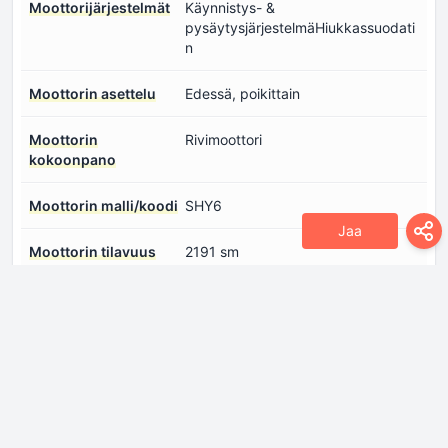
Moottorijärjestelmät
Käynnistys- &
pysäytysjärjestelmäHiukkassuodati
n
Moottorin asettelu
Edessä, poikittain
Moottorin
Rivimoottori
kokoonpano
Moottorin malli/koodi
SHY6
Jaa
Moottorin tilavuus
2191 sm
Moottorin toive
Turboahtimet, Välijäähdytin
Moottorin öljytilavuus
5.1 l
Moottoriöljyn
Kirjaudu sisään nähdäksesi.
eritelmät