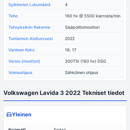
Sylinterien Lukumäärä
4
Teho
160 hv @ 5500 kierrosta/min
Tehoyksikön Rakenne
Sisäpolttomoottori
Tuotannon Aloitusvuosi
2022
Vanteen Koko
16; 17
Versio (moottori)
300TSI (160 hv) DSG
Voimaohjaus
Sähköinen ohjaus
Volkswagen Lavida 3 2022 Tekniset tiedot
Yleinen
Korimalli
Sedan