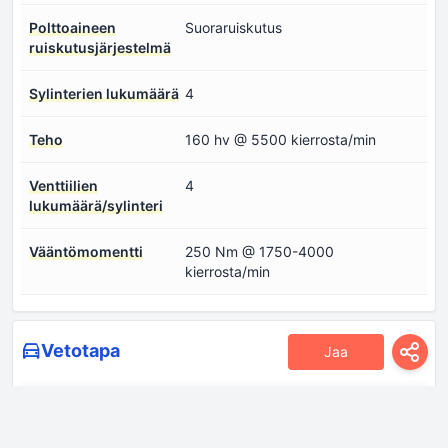
Polttoaineen
Suoraruiskutus
ruiskutusjärjestelmä
Sylinterien lukumäärä
4
Teho
160 hv @ 5500 kierrosta/min
Venttiilien
4
lukumäärä/sylinteri
Vääntömomentti
250 Nm @ 1750-4000
kierrosta/min
Vetotapa
Jaa
Etujarrut
Tuuletetut levyt