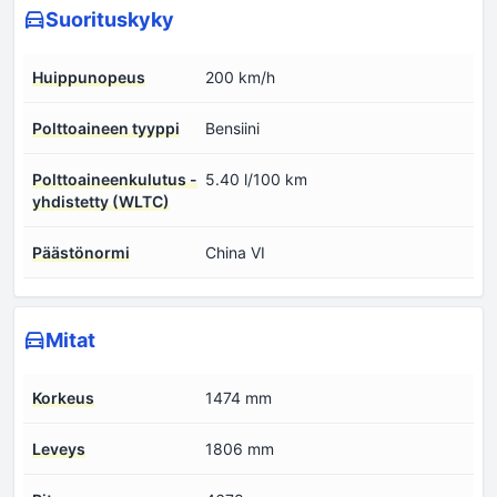
Suorituskyky
Huippunopeus
200 km/h
Polttoaineen tyyppi
Bensiini
Polttoaineenkulutus -
5.40 l/100 km
yhdistetty (WLTC)
Päästönormi
China VI
Mitat
Korkeus
1474 mm
Leveys
1806 mm