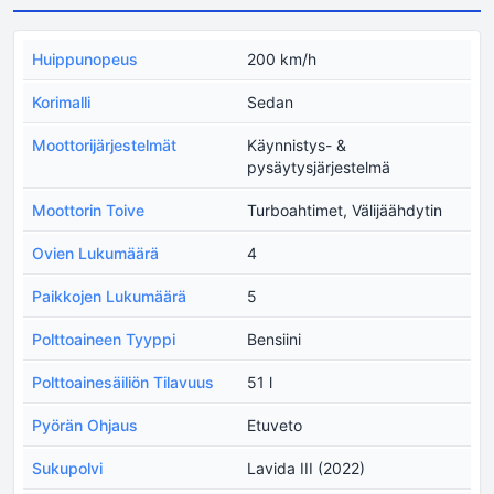
Huippunopeus
200 km/h
Korimalli
Sedan
Moottorijärjestelmät
Käynnistys- &
pysäytysjärjestelmä
Moottorin Toive
Turboahtimet, Välijäähdytin
Ovien Lukumäärä
4
Paikkojen Lukumäärä
5
Polttoaineen Tyyppi
Bensiini
Polttoainesäiliön Tilavuus
51 l
Pyörän Ohjaus
Etuveto
Sukupolvi
Lavida III (2022)