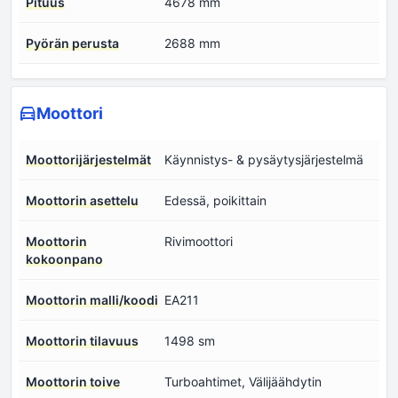
Pituus
4678 mm
Pyörän perusta
2688 mm
Moottori
Moottorijärjestelmät
Käynnistys- & pysäytysjärjestelmä
Moottorin asettelu
Edessä, poikittain
Moottorin
Rivimoottori
kokoonpano
Moottorin malli/koodi
EA211
Moottorin tilavuus
1498 sm
Moottorin toive
Turboahtimet, Välijäähdytin