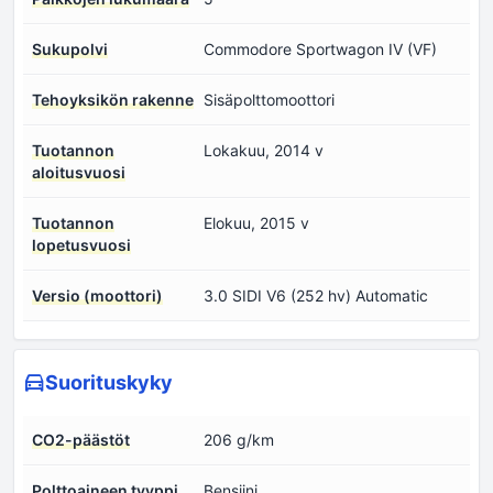
Sukupolvi
Commodore Sportwagon IV (VF)
Tehoyksikön rakenne
Sisäpolttomoottori
Tuotannon
Lokakuu, 2014 v
aloitusvuosi
Tuotannon
Elokuu, 2015 v
lopetusvuosi
Versio (moottori)
3.0 SIDI V6 (252 hv) Automatic
Suorituskyky
CO2-päästöt
206 g/km
Polttoaineen tyyppi
Bensiini