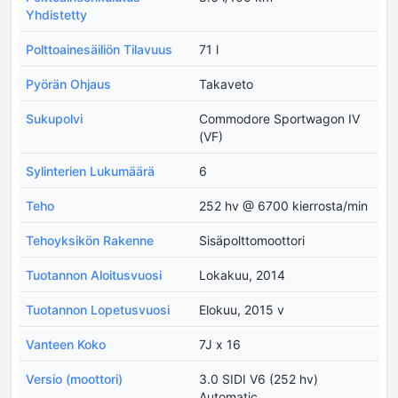
Yhdistetty
Polttoainesäiliön Tilavuus
71 l
Pyörän Ohjaus
Takaveto
Sukupolvi
Commodore Sportwagon IV
(VF)
Sylinterien Lukumäärä
6
Teho
252 hv @ 6700 kierrosta/min
Tehoyksikön Rakenne
Sisäpolttomoottori
Tuotannon Aloitusvuosi
Lokakuu, 2014
Tuotannon Lopetusvuosi
Elokuu, 2015 v
Vanteen Koko
7J x 16
Versio (moottori)
3.0 SIDI V6 (252 hv)
Automatic