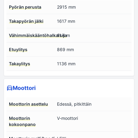
Pyörän perusta
2915 mm
Takapyörän jälki
1617 mm
Vähimmäiskääntöhalkaisija
11.4 m
Etuylitys
869 mm
Takaylitys
1136 mm
Moottori
Moottorin asettelu
Edessä, pitkittäin
Moottorin
V-moottori
kokoonpano