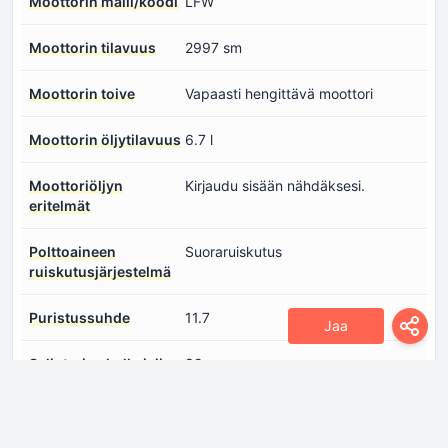
Moottorin malli/koodi
LFW
Moottorin tilavuus
2997 sm
Moottorin toive
Vapaasti hengittävä moottori
Moottorin öljytilavuus
6.7 l
Moottoriöljyn
Kirjaudu sisään nähdäksesi.
eritelmät
Polttoaineen
Suoraruiskutus
ruiskutusjärjestelmä
Puristussuhde
11.7
Jaa
Sylinterien halkaisija
89 mm
Sylinterien lukumäärä
6