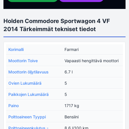
Holden Commodore Sportwagon 4 VF
2014 Tärkeimmät tekniset tiedot
Korimalli
Farmari
Moottorin Toive
Vapaasti hengittävä moottori
Moottorin öljytilavuus
6.7 l
Ovien Lukumäärä
5
Paikkojen Lukumäärä
5
Paino
1717 kg
Polttoaineen Tyyppi
Bensiini
Polttoaineenkulutus -
8.6 l/100 km