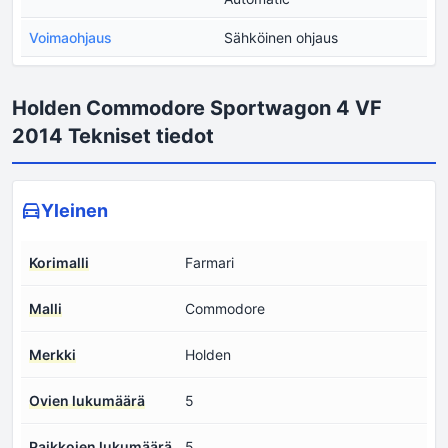
Voimaohjaus
Sähköinen ohjaus
Holden Commodore Sportwagon 4 VF
2014 Tekniset tiedot
Yleinen
Korimalli
Farmari
Malli
Commodore
Merkki
Holden
Ovien lukumäärä
5
Paikkojen lukumäärä
5