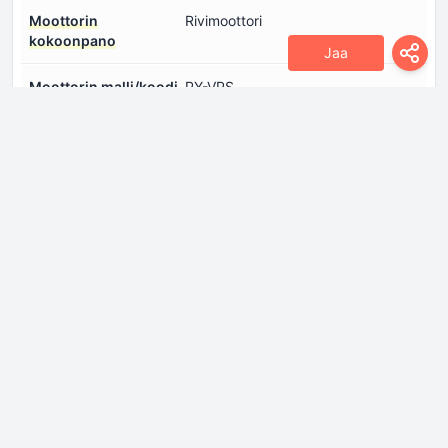
Moottorin
Rivimoottori
kokoonpano
Jaa
Moottorin malli/koodi
PY-VPS
Moottorin tilavuus
2488 sm
Moottorin toive
Vapaasti hengittävä moottori
Moottorin öljytilavuus
4.5 l
Moottoriöljyn
Kirjaudu sisään nähdäksesi.
eritelmät
Polttoaineen
Suoraruiskutus
ruiskutusjärjestelmä
Puristussuhde
13:1