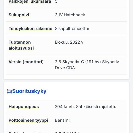
Paikkojen lukumäärä
5
Sukupolvi
3 IV Hatchback
Tehoyksikön rakenne
Sisäpolttomoottori
Tuotannon
Elokuu, 2022 v
aloitusvuosi
Versio (moottori)
2.5 Skyactiv-G (191 hv) Skyactiv-
Drive CDA
Suorituskyky
Huippunopeus
204 km/h, Sähköisesti rajoitettu
Polttoaineen tyyppi
Bensiini