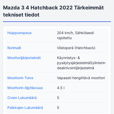
Mazda 3 4 Hatchback 2022 Tärkeimmät
tekniset tiedot
Huippunopeus
204 km/h, Sähköisesti
rajoitettu
Korimalli
Viistoperä (Hatchback)
Moottorijärjestelmät
Käynnistys- &
pysäytysjärjestelmäSylinterin
deaktivointijärjestelmä
Moottorin Toive
Vapaasti hengittävä moottori
Moottorin öljytilavuus
4.5 l
Ovien Lukumäärä
5
Paikkojen Lukumäärä
5