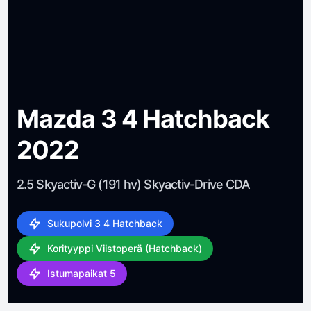
Mazda 3 4 Hatchback
2022
2.5 Skyactiv-G (191 hv) Skyactiv-Drive CDA
Sukupolvi 3 4 Hatchback
Korityyppi Viistoperä (Hatchback)
Istumapaikat 5