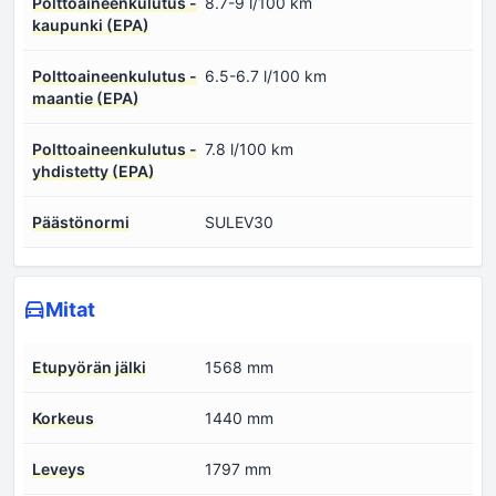
Polttoaineenkulutus -
8.7-9 l/100 km
kaupunki (EPA)
Polttoaineenkulutus -
6.5-6.7 l/100 km
maantie (EPA)
Polttoaineenkulutus -
7.8 l/100 km
yhdistetty (EPA)
Päästönormi
SULEV30
Mitat
Etupyörän jälki
1568 mm
Korkeus
1440 mm
Leveys
1797 mm