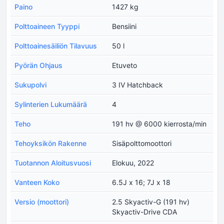
Paino
1427 kg
Polttoaineen Tyyppi
Bensiini
Polttoainesäiliön Tilavuus
50 l
Pyörän Ohjaus
Etuveto
Sukupolvi
3 IV Hatchback
Sylinterien Lukumäärä
4
Teho
191 hv @ 6000 kierrosta/min
Tehoyksikön Rakenne
Sisäpolttomoottori
Tuotannon Aloitusvuosi
Elokuu, 2022
Vanteen Koko
6.5J x 16; 7J x 18
Versio (moottori)
2.5 Skyactiv-G (191 hv)
Skyactiv-Drive CDA