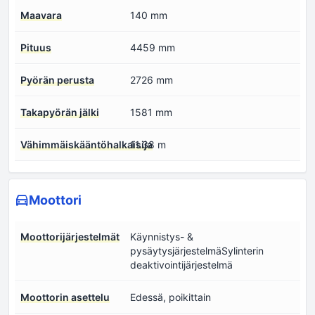
Maavara
140 mm
Pituus
4459 mm
Pyörän perusta
2726 mm
Takapyörän jälki
1581 mm
Vähimmäiskääntöhalkaisija
11.38 m
Moottori
Moottorijärjestelmät
Käynnistys- &
pysäytysjärjestelmäSylinterin
deaktivointijärjestelmä
Moottorin asettelu
Edessä, poikittain