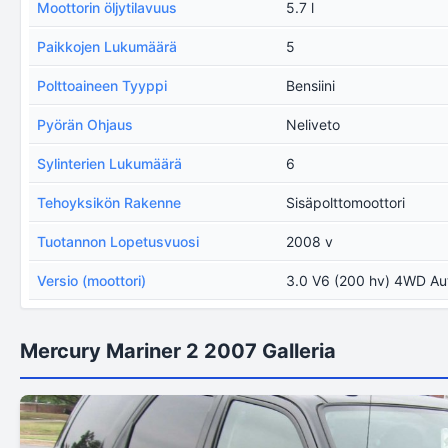
Moottorin öljytilavuus
5.7 l
Paikkojen Lukumäärä
5
Polttoaineen Tyyppi
Bensiini
Pyörän Ohjaus
Neliveto
Sylinterien Lukumäärä
6
Tehoyksikön Rakenne
Sisäpolttomoottori
Tuotannon Lopetusvuosi
2008 v
Versio (moottori)
3.0 V6 (200 hv) 4WD Au
Mercury Mariner 2 2007 Galleria