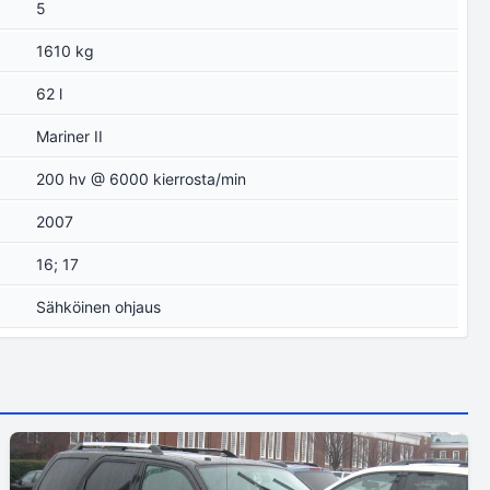
5
1610 kg
62 l
Mariner II
200 hv @ 6000 kierrosta/min
2007
16; 17
Sähköinen ohjaus