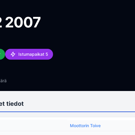
2 2007
r
Istumapaikat 5
ärä
t tiedot
Moottorin Toive