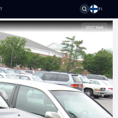
OT
FI
2007 Malli