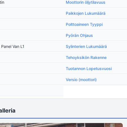
tin
Moottorin öljytilavuus
Paikkojen Lukumäärä
Polttoaineen Tyyppi
Pyörän Ohjaus
) Panel Van L1
Sylinterien Lukumäärä
Tehoyksikön Rakenne
Tuotannon Lopetusvuosi
Versio (moottori)
lleria