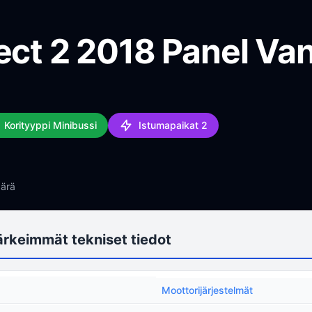
ect 2 2018 Panel Van
Korityyppi Minibussi
Istumapaikat 2
ärä
ärkeimmät tekniset tiedot
Moottorijärjestelmät