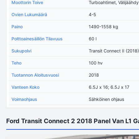
Moottorin Toive
Turboahtimet, Välijäähdy
Ovien Lukumäärä
4-5
Paino
1490-1558 kg
Polttoainesäiliön Tilavuus
60 l
Sukupolvi
Transit Connect II (2018
Teho
100 hv
Tuotannon Aloitusvuosi
2018
Vanteen Koko
6.5J x 16; 6.5J x 17
Voimaohjaus
Sähköinen ohjaus
Ford Transit Connect 2 2018 Panel Van L1 Ga