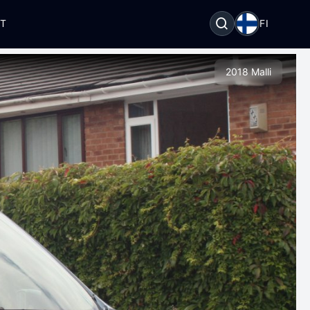
OT
FI
2018 Malli