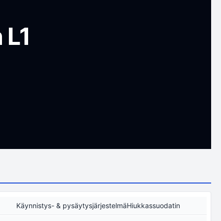
 L1
Käynnistys- & pysäytysjärjestelmäHiukkassuodatin