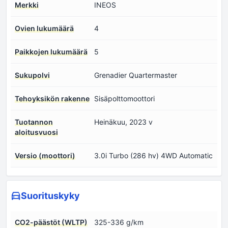
Merkki
INEOS
Ovien lukumäärä
4
Paikkojen lukumäärä
5
Sukupolvi
Grenadier Quartermaster
Tehoyksikön rakenne
Sisäpolttomoottori
Tuotannon
Heinäkuu, 2023 v
aloitusvuosi
Versio (moottori)
3.0i Turbo (286 hv) 4WD Automatic
Suorituskyky
CO2-päästöt (WLTP)
325-336 g/km