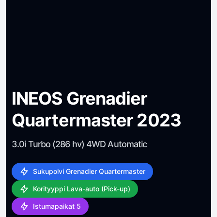
INEOS Grenadier
Quartermaster 2023
3.0i Turbo (286 hv) 4WD Automatic
Sukupolvi Grenadier Quartermaster
Korityyppi Lava-auto (Pick-up)
Istumapaikat 5