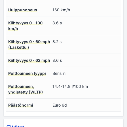
Huippunopeus
160 km/h
Kiihtyvyys 0 - 100
8.6 s
km/h
Kiihtyvyys 0 - 60 mph
8.2 s
(Laskettu )
Kiihtyvyys 0 - 62 mph
8.6 s
Polttoaineen tyyppi
Bensiini
Polttoaineen,
14.4-14.9 l/100 km
yhdistetty (WLTP)
Päästönormi
Euro 6d