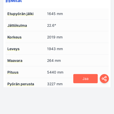
Mitat
Etupyörän jälki
1645 mm
Jättökulma
22.6°
Korkeus
2019 mm
Leveys
1943 mm
Maavara
264 mm
Pituus
5440 mm
Jaa
Pyörän perusta
3227 mm
Takapyörän jälki
1645 mm
Vähimmäiskääntöhalkaisija
14.5 m