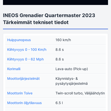
INEOS Grenadier Quartermaster 2023
Tärkeimmät tekniset tiedot
Huippunopeus
160 km/h
Kiihtyvyys 0 - 100 Km/h
8.6 s
Kiihtyvyys 0 - 62 Mph
8.6 s
Korimalli
Lava-auto (Pick-up)
Moottorijärjestelmät
Käynnistys- &
pysäytysjärjestelmä
Moottorin Toive
Twin-scroll turbo, Välijäähdytin
Moottorin öljytilavuus
6.5 l