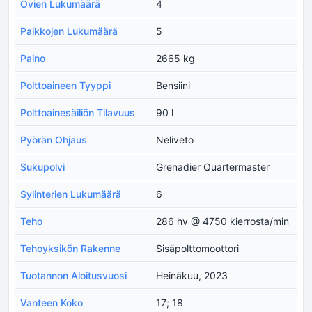
Ovien Lukumäärä
4
Paikkojen Lukumäärä
5
Paino
2665 kg
Polttoaineen Tyyppi
Bensiini
Polttoainesäiliön Tilavuus
90 l
Pyörän Ohjaus
Neliveto
Sukupolvi
Grenadier Quartermaster
Sylinterien Lukumäärä
6
Teho
286 hv @ 4750 kierrosta/min
Tehoyksikön Rakenne
Sisäpolttomoottori
Tuotannon Aloitusvuosi
Heinäkuu, 2023
Vanteen Koko
17; 18