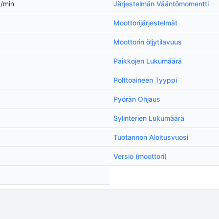
a/min
Järjestelmän Vääntömomentti
Moottorijärjestelmät
n
Moottorin öljytilavuus
Paikkojen Lukumäärä
Polttoaineen Tyyppi
Pyörän Ohjaus
Sylinterien Lukumäärä
Tuotannon Aloitusvuosi
Versio (moottori)