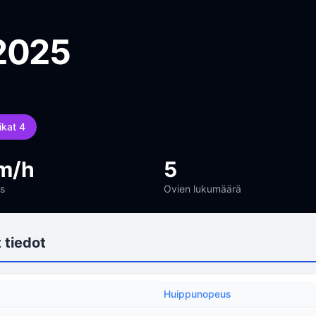
2025
ikat 4
m/h
5
s
Ovien lukumäärä
 tiedot
Huippunopeus