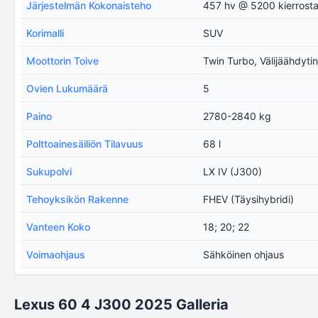
Järjestelmän Kokonaisteho
457 hv @ 5200 kierrost
Korimalli
SUV
Moottorin Toive
Twin Turbo, Välijäähdyti
Ovien Lukumäärä
5
Paino
2780-2840 kg
Polttoainesäiliön Tilavuus
68 l
Sukupolvi
LX IV (J300)
Tehoyksikön Rakenne
FHEV (Täysihybridi)
Vanteen Koko
18; 20; 22
Voimaohjaus
Sähköinen ohjaus
Lexus 60 4 J300 2025 Galleria