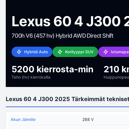
Lexus 60 4 J300 
700h V6 (457 hv) Hybrid AWD Direct Shift
Hybridi Auto
Korityyppi SUV
Istumapa
5200 kierrosta-min
210 k
Teho (hv) kierroksilla
Huippunopeu
Lexus 60 4 J300 2025 Tärkeimmät tekniset
Akun Jännite
288 V