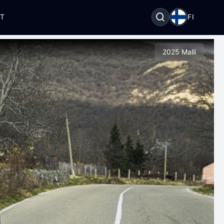
OT
FI
2025 Malli