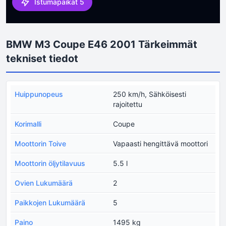
Istumapaikat 5
BMW M3 Coupe E46 2001 Tärkeimmät
tekniset tiedot
Huippunopeus
250 km/h, Sähköisesti
rajoitettu
Korimalli
Coupe
Moottorin Toive
Vapaasti hengittävä moottori
Moottorin öljytilavuus
5.5 l
Ovien Lukumäärä
2
Paikkojen Lukumäärä
5
Paino
1495 kg