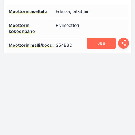
Moottorin asettelu
Edessä, pitkittäin
Moottorin
Rivimoottori
kokoonpano
Jaa
Moottorin malli/koodi
S54B32
Moottorin tilavuus
3246 sm
Moottorin toive
Vapaasti hengittävä moottori
Moottorin öljytilavuus
5.5 l
Moottoriöljyn
Kirjaudu sisään nähdäksesi.
eritelmät
Polttoaineen
Monipistesuihkutus
ruiskutusjärjestelmä