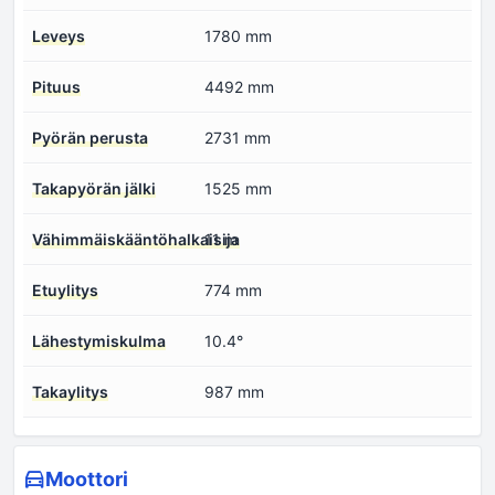
Leveys
1780 mm
Pituus
4492 mm
Pyörän perusta
2731 mm
Takapyörän jälki
1525 mm
Vähimmäiskääntöhalkaisija
11 m
Etuylitys
774 mm
Lähestymiskulma
10.4°
Takaylitys
987 mm
Moottori