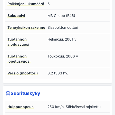
Paikkojen lukumäärä
5
Sukupolvi
M3 Coupe (E46)
Tehoyksikön rakenne
Sisäpolttomoottori
Tuotannon
Helmikuu, 2001 v
aloitusvuosi
Tuotannon
Toukokuu, 2006 v
lopetusvuosi
Versio (moottori)
3.2 (333 hv)
Suorituskyky
Huippunopeus
250 km/h, Sähköisesti rajoitettu