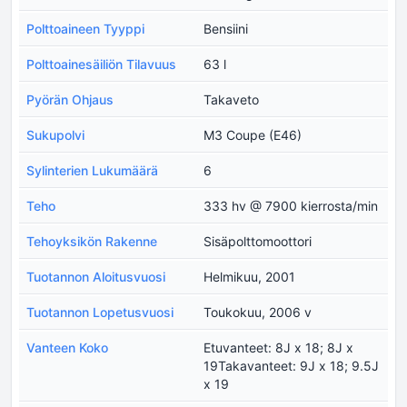
Polttoaineen Tyyppi
Bensiini
Polttoainesäiliön Tilavuus
63 l
Pyörän Ohjaus
Takaveto
Sukupolvi
M3 Coupe (E46)
Sylinterien Lukumäärä
6
Teho
333 hv @ 7900 kierrosta/min
Tehoyksikön Rakenne
Sisäpolttomoottori
Tuotannon Aloitusvuosi
Helmikuu, 2001
Tuotannon Lopetusvuosi
Toukokuu, 2006 v
Vanteen Koko
Etuvanteet: 8J x 18; 8J x
19Takavanteet: 9J x 18; 9.5J
x 19