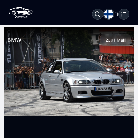
FI
BMW
2001 Malli