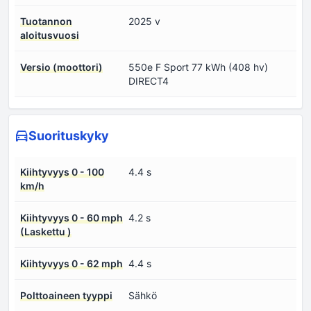
Tuotannon
2025 v
aloitusvuosi
Versio (moottori)
550e F Sport 77 kWh (408 hv)
DIRECT4
Suorituskyky
Kiihtyvyys 0 - 100
4.4 s
km/h
Kiihtyvyys 0 - 60 mph
4.2 s
(Laskettu )
Kiihtyvyys 0 - 62 mph
4.4 s
Polttoaineen tyyppi
Sähkö