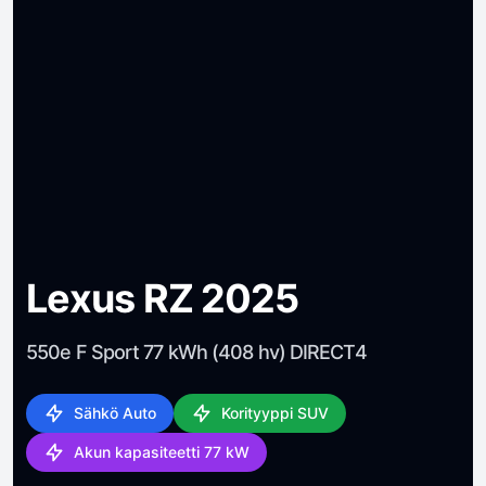
Lexus RZ 2025
550e F Sport 77 kWh (408 hv) DIRECT4
Sähkö Auto
Korityyppi SUV
Akun kapasiteetti 77 kW