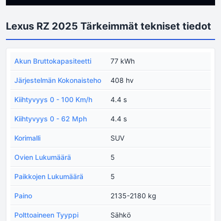
Lexus RZ 2025 Tärkeimmät tekniset tiedot
Akun Bruttokapasiteetti
77 kWh
Järjestelmän Kokonaisteho
408 hv
Kiihtyvyys 0 - 100 Km/h
4.4 s
Kiihtyvyys 0 - 62 Mph
4.4 s
Korimalli
SUV
Ovien Lukumäärä
5
Paikkojen Lukumäärä
5
Paino
2135-2180 kg
Polttoaineen Tyyppi
Sähkö