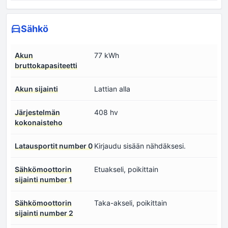
Sähkö
Akun
77 kWh
bruttokapasiteetti
Akun sijainti
Lattian alla
Järjestelmän
408 hv
kokonaisteho
Latausportit number 0
Kirjaudu sisään nähdäksesi.
Sähkömoottorin
Etuakseli, poikittain
sijainti number 1
Sähkömoottorin
Taka-akseli, poikittain
sijainti number 2