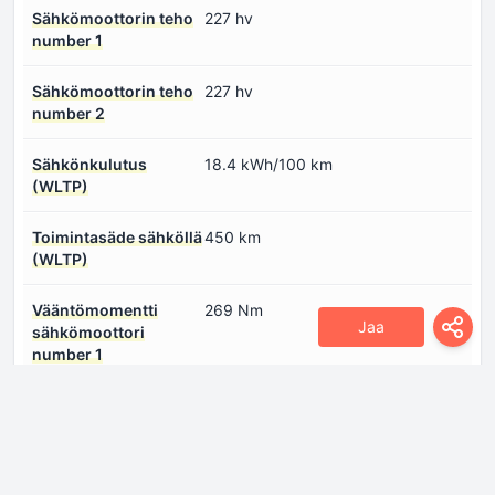
Sähkömoottorin teho
227 hv
number 1
Sähkömoottorin teho
227 hv
number 2
Sähkönkulutus
18.4 kWh/100 km
(WLTP)
Toimintasäde sähköllä
450 km
(WLTP)
Vääntömomentti
269 Nm
Jaa
sähkömoottori
number 1
Vääntömomentti
269 Nm
sähkömoottori
number 2