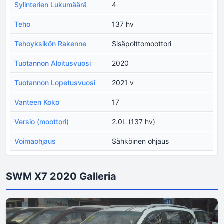
Sylinterien Lukumäärä
4
Teho
137 hv
Tehoyksikön Rakenne
Sisäpolttomoottori
Tuotannon Aloitusvuosi
2020
Tuotannon Lopetusvuosi
2021 v
Vanteen Koko
17
Versio (moottori)
2.0L (137 hv)
Voimaohjaus
Sähköinen ohjaus
SWM X7 2020 Galleria