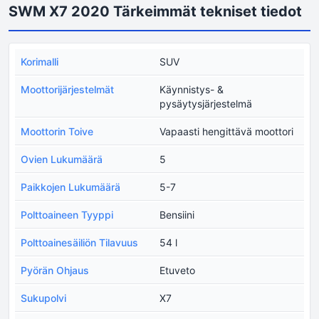
SWM X7 2020 Tärkeimmät tekniset tiedot
Korimalli
SUV
Moottorijärjestelmät
Käynnistys- &
pysäytysjärjestelmä
Moottorin Toive
Vapaasti hengittävä moottori
Ovien Lukumäärä
5
Paikkojen Lukumäärä
5-7
Polttoaineen Tyyppi
Bensiini
Polttoainesäiliön Tilavuus
54 l
Pyörän Ohjaus
Etuveto
Sukupolvi
X7