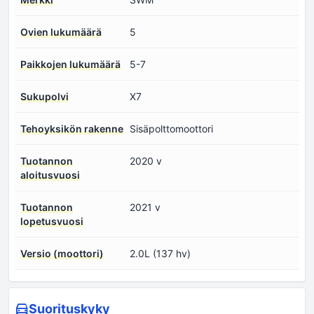
Ovien lukumäärä
5
Paikkojen lukumäärä
5-7
Sukupolvi
X7
Tehoyksikön rakenne
Sisäpolttomoottori
Tuotannon
2020 v
aloitusvuosi
Tuotannon
2021 v
lopetusvuosi
Versio (moottori)
2.0L (137 hv)
Suorituskyky