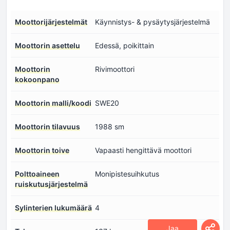
Moottorijärjestelmät
Käynnistys- & pysäytysjärjestelmä
Moottorin asettelu
Edessä, poikittain
Moottorin
Rivimoottori
kokoonpano
Moottorin malli/koodi
SWE20
Moottorin tilavuus
1988 sm
Moottorin toive
Vapaasti hengittävä moottori
Polttoaineen
Monipistesuihkutus
ruiskutusjärjestelmä
Sylinterien lukumäärä
4
Jaa