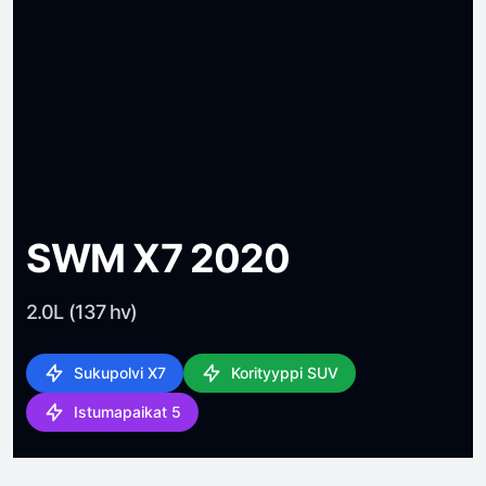
SWM X7 2020
2.0L (137 hv)
Sukupolvi X7
Korityyppi SUV
Istumapaikat 5