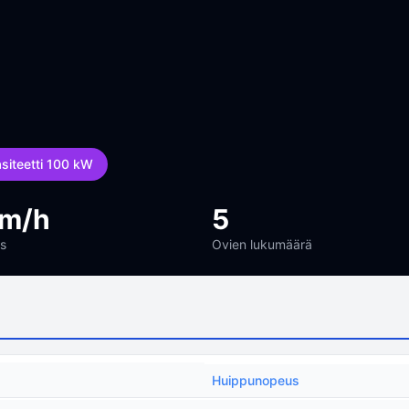
siteetti 100 kW
km/h
5
s
Ovien lukumäärä
Huippunopeus