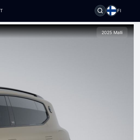
OT
FI
2025 Malli