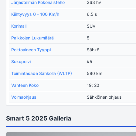
Järjestelmän Kokonaisteho
363 hv
Kiihtyvyys 0 - 100 Km/h
6.5 s
Korimalli
SUV
Paikkojen Lukumäärä
5
Polttoaineen Tyyppi
Sähkö
Sukupolvi
#5
Toimintasäde Sähköllä (WLTP)
590 km
Vanteen Koko
19; 20
Voimaohjaus
Sähköinen ohjaus
Smart 5 2025 Galleria