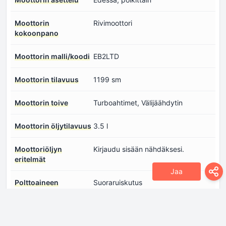
Moottorin
Rivimoottori
kokoonpano
Moottorin malli/koodi
EB2LTD
Moottorin tilavuus
1199 sm
Moottorin toive
Turboahtimet, Välijäähdytin
Moottorin öljytilavuus
3.5 l
Moottoriöljyn
Kirjaudu sisään nähdäksesi.
eritelmät
Jaa
Polttoaineen
Suoraruiskutus
ruiskutusjärjestelmä
Sylinterien lukumäärä
3