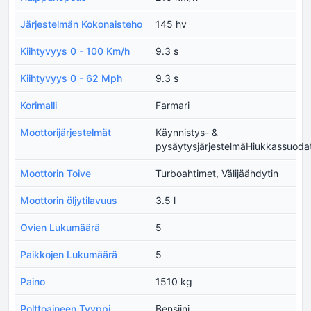
Järjestelmän Kokonaisteho
145 hv
Kiihtyvyys 0 - 100 Km/h
9.3 s
Kiihtyvyys 0 - 62 Mph
9.3 s
Korimalli
Farmari
Moottorijärjestelmät
Käynnistys- &
pysäytysjärjestelmäHiukkassuodat
Moottorin Toive
Turboahtimet, Välijäähdytin
Moottorin öljytilavuus
3.5 l
Ovien Lukumäärä
5
Paikkojen Lukumäärä
5
Paino
1510 kg
Polttoaineen Tyyppi
Bensiini