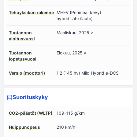
Tehoyksikön rakenne
MHEV (Pehmeä, kevyt
hybridisähköauto)
Tuotannon
Maaliskuu, 2025 v
aloitusvuosi
Tuotannon
Elokuu, 2025 v
lopetusvuosi
Versio (moottori)
1.2 (145 hv) Mild Hybrid e-DCS
Suorituskyky
CO2-päästöt (WLTP)
109-115 g/km
Huippunopeus
210 km/h