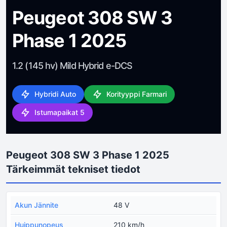
Peugeot 308 SW 3
Phase 1 2025
1.2 (145 hv) Mild Hybrid e-DCS
Hybridi Auto
Korityyppi Farmari
Istumapaikat 5
Peugeot 308 SW 3 Phase 1 2025
Tärkeimmät tekniset tiedot
Akun Jännite
48 V
Huippunopeus
210 km/h