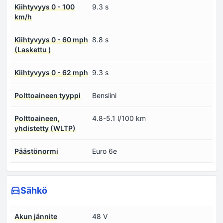
Kiihtyvyys 0 - 100
9.3 s
km/h
Kiihtyvyys 0 - 60 mph
8.8 s
(Laskettu )
Kiihtyvyys 0 - 62 mph
9.3 s
Polttoaineen tyyppi
Bensiini
Polttoaineen,
4.8-5.1 l/100 km
yhdistetty (WLTP)
Päästönormi
Euro 6e
Sähkö
Akun jännite
48 V