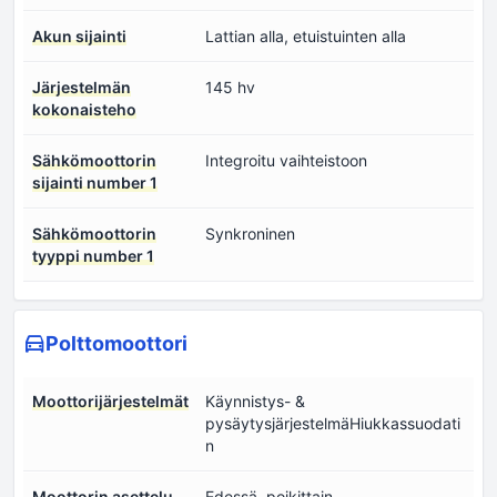
Akun sijainti
Lattian alla, etuistuinten alla
Järjestelmän
145 hv
kokonaisteho
Sähkömoottorin
Integroitu vaihteistoon
sijainti number 1
Sähkömoottorin
Synkroninen
tyyppi number 1
Polttomoottori
Moottorijärjestelmät
Käynnistys- &
pysäytysjärjestelmäHiukkassuodati
n
Moottorin asettelu
Edessä, poikittain