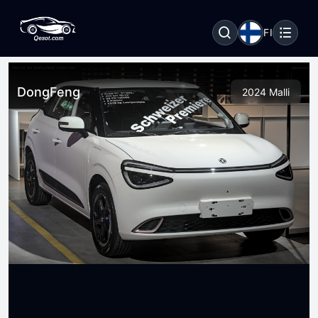
FI
DongFeng
2024 Malli