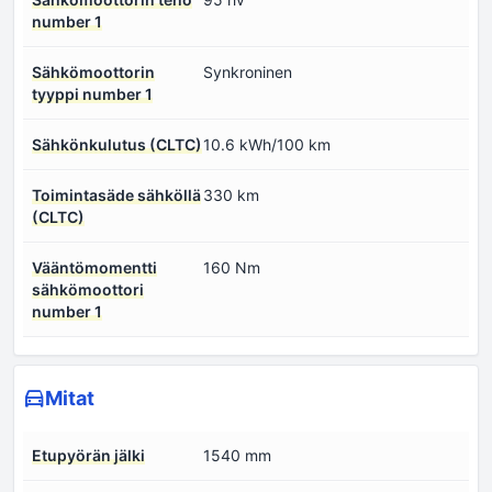
number 1
Sähkömoottorin
Synkroninen
tyyppi number 1
Sähkönkulutus (CLTC)
10.6 kWh/100 km
Toimintasäde sähköllä
330 km
(CLTC)
Vääntömomentti
160 Nm
sähkömoottori
number 1
Mitat
Etupyörän jälki
1540 mm