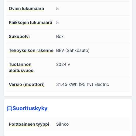
Ovien lukumäärä
5
Paikkojen lukumäärä
5
Sukupolvi
Box
Tehoyksikön rakenne
BEV (Sähköauto)
Tuotannon
2024 v
aloitusvuosi
Versio (moottori)
31.45 kWh (95 hv) Electric
Suorituskyky
Polttoaineen tyyppi
Sähkö