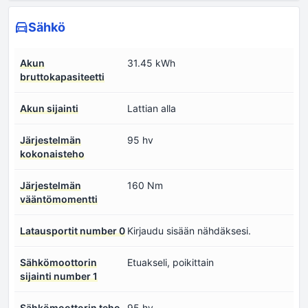
Sähkö
Akun
31.45 kWh
bruttokapasiteetti
Akun sijainti
Lattian alla
Järjestelmän
95 hv
kokonaisteho
Järjestelmän
160 Nm
vääntömomentti
Latausportit number 0
Kirjaudu sisään nähdäksesi.
Sähkömoottorin
Etuakseli, poikittain
sijainti number 1
Sähkömoottorin teho
95 hv