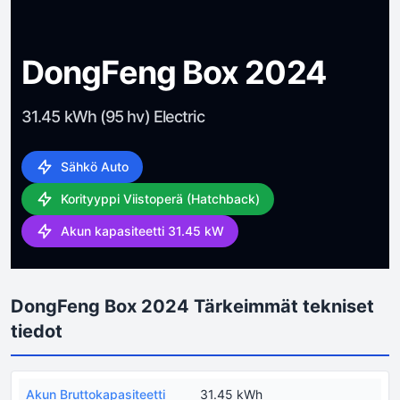
DongFeng Box 2024
31.45 kWh (95 hv) Electric
Sähkö Auto
Korityyppi Viistoperä (Hatchback)
Akun kapasiteetti 31.45 kW
DongFeng Box 2024 Tärkeimmät tekniset
tiedot
Akun Bruttokapasiteetti
31.45 kWh