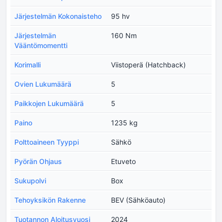
Järjestelmän Kokonaisteho
95 hv
Järjestelmän
160 Nm
Vääntömomentti
Korimalli
Viistoperä (Hatchback)
Ovien Lukumäärä
5
Paikkojen Lukumäärä
5
Paino
1235 kg
Polttoaineen Tyyppi
Sähkö
Pyörän Ohjaus
Etuveto
Sukupolvi
Box
Tehoyksikön Rakenne
BEV (Sähköauto)
Tuotannon Aloitusvuosi
2024