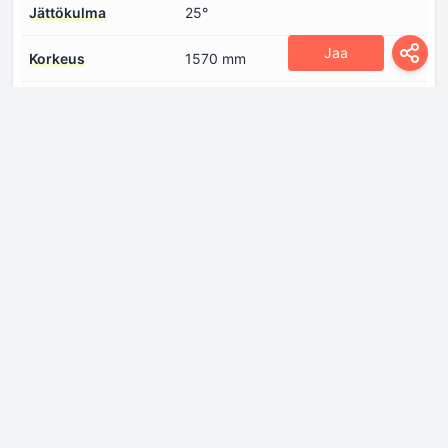
Jättökulma
25°
Jaa
Korkeus
1570 mm
Leveys
1810 mm
Maavara
165 mm
Pituus
4030 mm
Pyörän perusta
2660 mm
Takapyörän jälki
1540 mm
Etuylitys
685 mm
Lähestymiskulma
17°
Takaylitys
685 mm