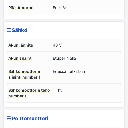
Päästönormi
Euro 6d
Sähkö
Akun jännite
48 V
Akun sijainti
Etupellin alla
Sähkömoottorin
Edessä, pitkittäin
sijainti number 1
Sähkömoottorin teho
11 hv
number 1
Polttomoottori