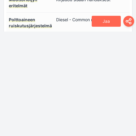
eritelmät
Polttoaineen
Diesel - Common rail
Jaa
ruiskutusjärjestelmä
Sylinterien lukumäärä
4
Teho
122 hv @ 4000 kierrosta/min
Teho työtilavuuslitraa
61.2 hv/l
kohden
Venttiilien
4
lukumäärä/sylinteri
Vääntömomentti
300 Nm @ 1500-2500
kierrosta/min
Jäähdytysneste
7.7 l