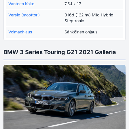
Vanteen Koko
7.5J x 17
Versio (moottori)
316d (122 hv) Mild Hybrid
Steptronic
Voimaohjaus
Sähköinen ohjaus
BMW 3 Series Touring G21 2021 Galleria