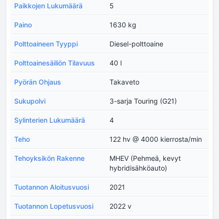
Paikkojen Lukumäärä
5
Paino
1630 kg
Polttoaineen Tyyppi
Diesel-polttoaine
Polttoainesäiliön Tilavuus
40 l
Pyörän Ohjaus
Takaveto
Sukupolvi
3-sarja Touring (G21)
Sylinterien Lukumäärä
4
Teho
122 hv @ 4000 kierrosta/min
Tehoyksikön Rakenne
MHEV (Pehmeä, kevyt
hybridisähköauto)
Tuotannon Aloitusvuosi
2021
Tuotannon Lopetusvuosi
2022 v