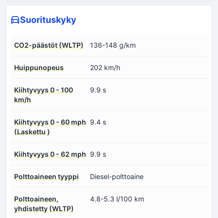
Suorituskyky
CO2-päästöt (WLTP)
136-148 g/km
Huippunopeus
202 km/h
Kiihtyvyys 0 - 100
9.9 s
km/h
Kiihtyvyys 0 - 60 mph
9.4 s
(Laskettu )
Kiihtyvyys 0 - 62 mph
9.9 s
Polttoaineen tyyppi
Diesel-polttoaine
Polttoaineen,
4.8-5.3 l/100 km
yhdistetty (WLTP)