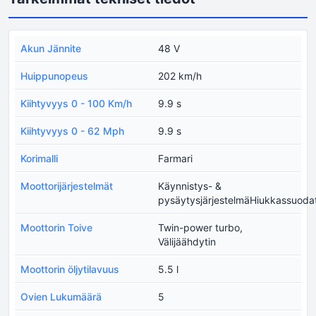
Akun Jännite
48 V
Huippunopeus
202 km/h
Kiihtyvyys 0 - 100 Km/h
9.9 s
Kiihtyvyys 0 - 62 Mph
9.9 s
Korimalli
Farmari
Moottorijärjestelmät
Käynnistys- &
pysäytysjärjestelmäHiukkassuodat
Moottorin Toive
Twin-power turbo,
Välijäähdytin
Moottorin öljytilavuus
5.5 l
Ovien Lukumäärä
5