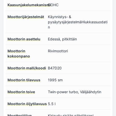
Kaasunjakelumekanismi
DOHC
Moottorijärjestelmät
Käynnistys- &
pysäytysjärjestelmäHiukkassuodati
n
Moottorin asettelu
Edessä, pitkittäin
Moottorin
Rivimoottori
kokoonpano
Moottorin malli/koodi
B47D20
Moottorin tilavuus
1995 sm
Moottorin toive
Twin-power turbo, Välijäähdytin
Moottorin öljytilavuus
5.5 l
Moottoriöljyn
Kirjaudu sisään nähdäksesi.