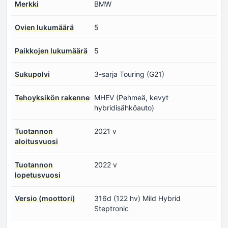
Merkki
BMW
Ovien lukumäärä
5
Paikkojen lukumäärä
5
Sukupolvi
3-sarja Touring (G21)
Tehoyksikön rakenne
MHEV (Pehmeä, kevyt
hybridisähköauto)
Tuotannon
2021 v
aloitusvuosi
Tuotannon
2022 v
lopetusvuosi
Versio (moottori)
316d (122 hv) Mild Hybrid
Steptronic