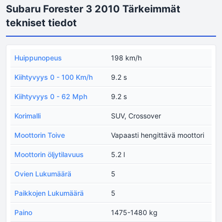
Subaru Forester 3 2010 Tärkeimmät
tekniset tiedot
Huippunopeus
198 km/h
Kiihtyvyys 0 - 100 Km/h
9.2 s
Kiihtyvyys 0 - 62 Mph
9.2 s
Korimalli
SUV, Crossover
Moottorin Toive
Vapaasti hengittävä moottori
Moottorin öljytilavuus
5.2 l
Ovien Lukumäärä
5
Paikkojen Lukumäärä
5
Paino
1475-1480 kg