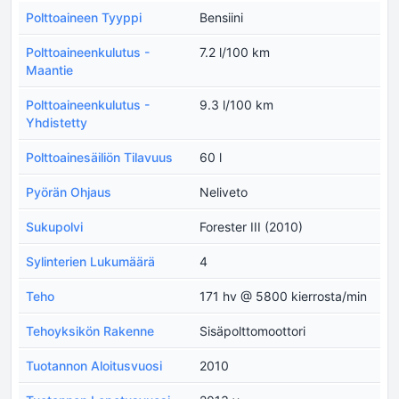
Polttoaineen Tyyppi
Bensiini
Polttoaineenkulutus -
7.2 l/100 km
Maantie
Polttoaineenkulutus -
9.3 l/100 km
Yhdistetty
Polttoainesäiliön Tilavuus
60 l
Pyörän Ohjaus
Neliveto
Sukupolvi
Forester III (2010)
Sylinterien Lukumäärä
4
Teho
171 hv @ 5800 kierrosta/min
Tehoyksikön Rakenne
Sisäpolttomoottori
Tuotannon Aloitusvuosi
2010