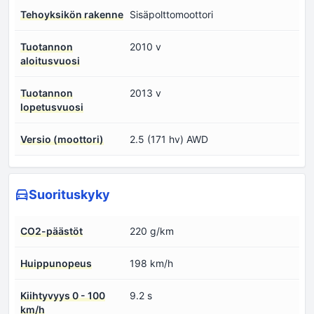
Tehoyksikön rakenne
Sisäpolttomoottori
Tuotannon
2010 v
aloitusvuosi
Tuotannon
2013 v
lopetusvuosi
Versio (moottori)
2.5 (171 hv) AWD
Suorituskyky
CO2-päästöt
220 g/km
Huippunopeus
198 km/h
Kiihtyvyys 0 - 100
9.2 s
km/h