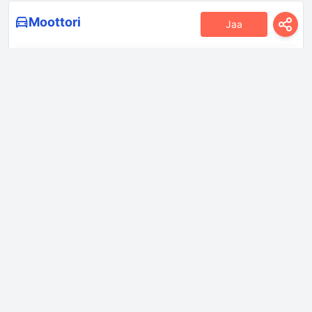
Moottori
Jaa
Moottorin asettelu
Edessä, pitkittäin
Moottorin
Bokseri
kokoonpano
Moottorin malli/koodi
FB25
Moottorin tilavuus
2498 sm
Moottorin toive
Vapaasti hengittävä moottori
Moottorin öljytilavuus
5.2 l
Moottoriöljyn
Kirjaudu sisään nähdäksesi.
eritelmät
Polttoaineen
Monipistesuihkutus