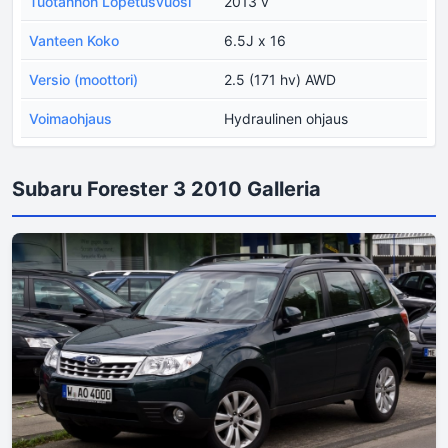
Tuotannon Lopetusvuosi
2013 v
Vanteen Koko
6.5J x 16
Versio (moottori)
2.5 (171 hv) AWD
Voimaohjaus
Hydraulinen ohjaus
Subaru Forester 3 2010 Galleria