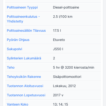
Polttoaineen Tyyppi
Diesel-polttoaine
Polttoaineenkulutus -
2.5 l/100 km
Yhdistetty
Polttoainesäiliön Tilavuus
17.5 l
Pyörän Ohjaus
Etuveto
Sukupolvi
JS50 I
Sylinterien Lukumäärä
2
Teho
5 hv @ 3200 kierrosta/min
Tehoyksikön Rakenne
Sisäpolttomoottori
Tuotannon Aloitusvuosi
Lokakuu, 2012
Tuotannon Lopetusvuosi
2017 v
Vanteen Koko
13; 14; 15