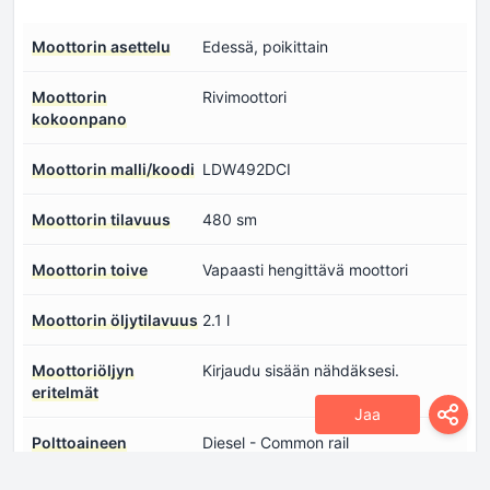
Moottorin asettelu
Edessä, poikittain
Moottorin
Rivimoottori
kokoonpano
Moottorin malli/koodi
LDW492DCI
Moottorin tilavuus
480 sm
Moottorin toive
Vapaasti hengittävä moottori
Moottorin öljytilavuus
2.1 l
Moottoriöljyn
Kirjaudu sisään nähdäksesi.
eritelmät
Jaa
Polttoaineen
Diesel - Common rail
ruiskutusjärjestelmä