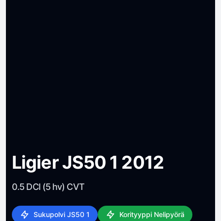
Ligier JS50 1 2012
0.5 DCI (5 hv) CVT
Sukupolvi JS50 1
Korityyppi Nelipyörä