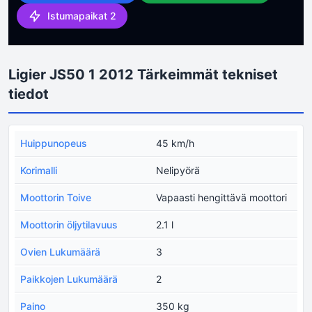
Istumapaikat 2
Ligier JS50 1 2012 Tärkeimmät tekniset
tiedot
Huippunopeus
45 km/h
Korimalli
Nelipyörä
Moottorin Toive
Vapaasti hengittävä moottori
Moottorin öljytilavuus
2.1 l
Ovien Lukumäärä
3
Paikkojen Lukumäärä
2
Paino
350 kg