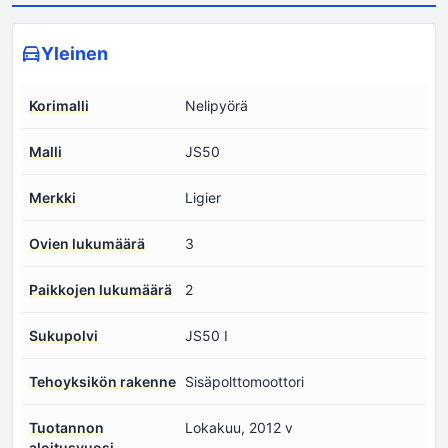
Yleinen
Korimalli
Nelipyörä
Malli
JS50
Merkki
Ligier
Ovien lukumäärä
3
Paikkojen lukumäärä
2
Sukupolvi
JS50 I
Tehoyksikön rakenne
Sisäpolttomoottori
Tuotannon
Lokakuu, 2012 v
aloitusvuosi