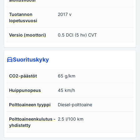
Tuotannon
2017 v
lopetusvuosi
Versio (moottori)
0.5 DCI (5 hv) CVT
Suorituskyky
CO2-päästöt
65 g/km
Huippunopeus
45 km/h
Polttoaineen tyyppi
Diesel-polttoaine
Polttoaineenkulutus -
2.5 l/100 km
yhdistetty