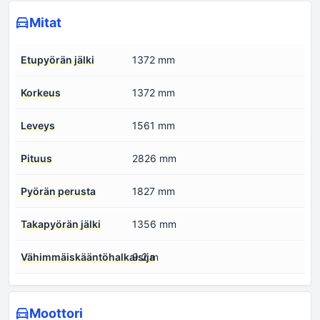
Mitat
Etupyörän jälki
1372 mm
Korkeus
1372 mm
Leveys
1561 mm
Pituus
2826 mm
Pyörän perusta
1827 mm
Takapyörän jälki
1356 mm
Vähimmäiskääntöhalkaisija
9.2 m
Moottori