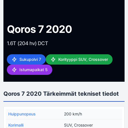
Qoros 7 2020
1.6T (204 hv) DCT
Sukupolvi 7
Korityyppi SUV, Crossover
Istumapaikat 5
Qoros 7 2020 Tärkeimmät tekniset tiedot
Huippunopeus
200 km/h
Korimalli
SUV, Crossover