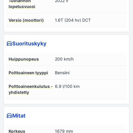
Tuotannon
2022 v
lopetusvuosi
Versio (moottori)
1.6T (204 hv) DCT
Suorituskyky
Huippunopeus
200 km/h
Polttoaineen tyyppi
Bensiini
Polttoaineenkulutus -
6.9 l/100 km
yhdistetty
Mitat
Korkeus
1679 mm