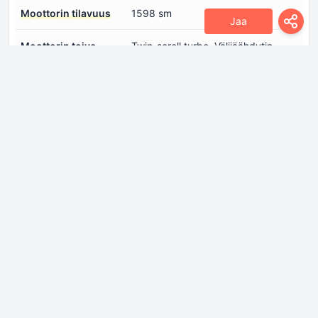
Moottorin tilavuus
1598 sm
Jaa
Moottorin toive
Twin-scroll turbo, Välijäähdytin
Polttoaineen
Suoraruiskutus
ruiskutusjärjestelmä
Sylinterien lukumäärä
4
Teho
204 hv @ 6000 kierrosta/min
Venttiilien
4
lukumäärä/sylinteri
Vääntömomentti
280 Nm @ 1750-4000
kierrosta/min
Vetotapa