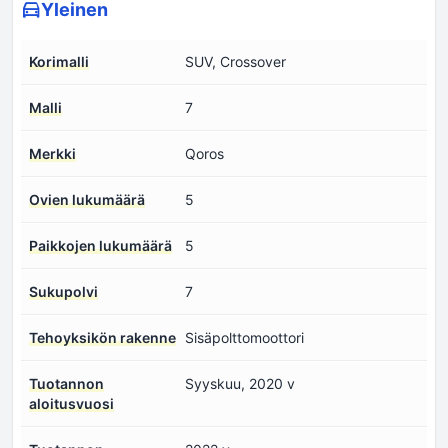
Yleinen
Korimalli
SUV, Crossover
Malli
7
Merkki
Qoros
Ovien lukumäärä
5
Paikkojen lukumäärä
5
Sukupolvi
7
Tehoyksikön rakenne
Sisäpolttomoottori
Tuotannon
Syyskuu, 2020 v
aloitusvuosi