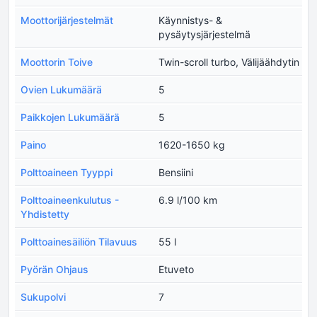
Moottorijärjestelmät
Käynnistys- &
pysäytysjärjestelmä
Moottorin Toive
Twin-scroll turbo, Välijäähdytin
Ovien Lukumäärä
5
Paikkojen Lukumäärä
5
Paino
1620-1650 kg
Polttoaineen Tyyppi
Bensiini
Polttoaineenkulutus -
6.9 l/100 km
Yhdistetty
Polttoainesäiliön Tilavuus
55 l
Pyörän Ohjaus
Etuveto
Sukupolvi
7