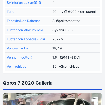
Sylinterien Lukumäärä
4
Teho
204 hv @ 6000 kierrosta/min
Tehoyksikön Rakenne
Sisäpolttomoottori
Tuotannon Aloitusvuosi
Syyskuu, 2020
Tuotannon Lopetusvuosi
2022 v
Vanteen Koko
18; 19
Versio (moottori)
1.6T (204 hv) DCT
Voimaohjaus
Sähköinen ohjaus
Qoros 7 2020 Galleria