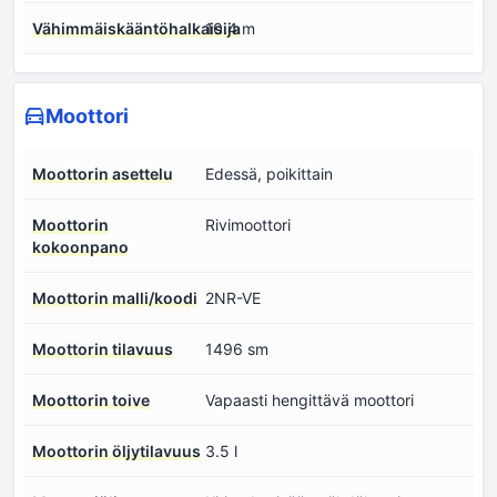
Vähimmäiskääntöhalkaisija
10.4 m
Moottori
Moottorin asettelu
Edessä, poikittain
Moottorin
Rivimoottori
kokoonpano
Moottorin malli/koodi
2NR-VE
Moottorin tilavuus
1496 sm
Moottorin toive
Vapaasti hengittävä moottori
Moottorin öljytilavuus
3.5 l