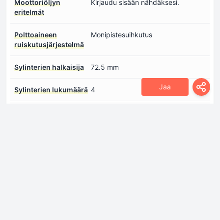
Moottoriöljyn
Kirjaudu sisään nähdäksesi.
eritelmät
Polttoaineen
Monipistesuihkutus
ruiskutusjärjestelmä
Sylinterien halkaisija
72.5 mm
Jaa
Sylinterien lukumäärä
4
Teho
104 hv @ 6000 kierrosta/min
Venttiilien
4
lukumäärä/sylinteri
Vääntömomentti
136 Nm @ 4200 kierrosta/min
Jäähdytysneste
6 l