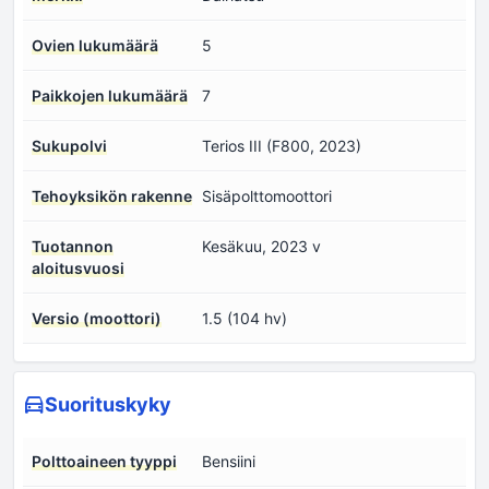
Ovien lukumäärä
5
Paikkojen lukumäärä
7
Sukupolvi
Terios III (F800, 2023)
Tehoyksikön rakenne
Sisäpolttomoottori
Tuotannon
Kesäkuu, 2023 v
aloitusvuosi
Versio (moottori)
1.5 (104 hv)
Suorituskyky
Polttoaineen tyyppi
Bensiini