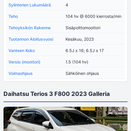
Sylinterien Lukumäärä
4
Teho
104 hv @ 6000 kierrosta/min
Tehoyksikön Rakenne
Sisäpolttomoottori
Tuotannon Aloitusvuosi
Kesäkuu, 2023
Vanteen Koko
6.5J x 16; 6.5J x 17
Versio (moottori)
1.5 (104 hv)
Voimaohjaus
Sähköinen ohjaus
Daihatsu Terios 3 F800 2023 Galleria