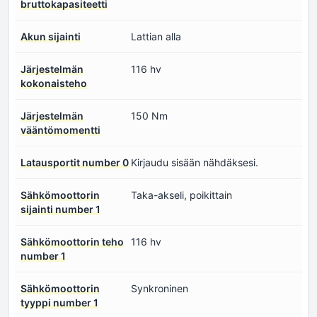
bruttokapasiteetti
Akun sijainti
Lattian alla
Järjestelmän
116 hv
kokonaisteho
Järjestelmän
150 Nm
vääntömomentti
Latausportit number 0
Kirjaudu sisään nähdäksesi.
Sähkömoottorin
Taka-akseli, poikittain
sijainti number 1
Sähkömoottorin teho
116 hv
number 1
Sähkömoottorin
Synkroninen
tyyppi number 1