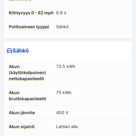
Kiihtyvyys 0 - 62 mph
6.8 s
Polttoaineen tyyppi
Sähkö
Sähkö
Akun
73.5 kWh
(käyttökelpoinen)
nettokapasiteetti
Akun
75 kWh
bruttokapasiteetti
Akun jännite
400 V
Akun sijainti
Lattian alla