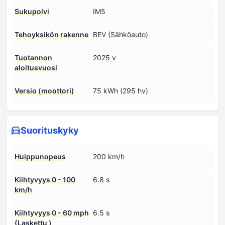
Sukupolvi
IM5
Tehoyksikön rakenne
BEV (Sähköauto)
Tuotannon
2025 v
aloitusvuosi
Versio (moottori)
75 kWh (295 hv)
Suorituskyky
Huippunopeus
200 km/h
Kiihtyvyys 0 - 100
6.8 s
km/h
Kiihtyvyys 0 - 60 mph
6.5 s
(Laskettu )