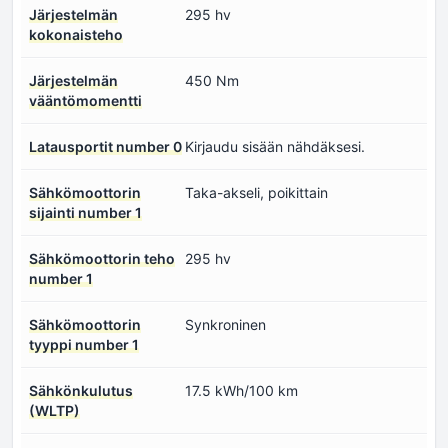
Järjestelmän
295 hv
kokonaisteho
Järjestelmän
450 Nm
vääntömomentti
Latausportit number 0
Kirjaudu sisään nähdäksesi.
Sähkömoottorin
Taka-akseli, poikittain
sijainti number 1
Sähkömoottorin teho
295 hv
number 1
Sähkömoottorin
Synkroninen
tyyppi number 1
Sähkönkulutus
17.5 kWh/100 km
(WLTP)