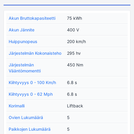
Akun Bruttokapasiteetti
75 kWh
Akun Jännite
400 V
Huippunopeus
200 km/h
Järjestelmän Kokonaisteho
295 hv
Järjestelmän
450 Nm
Vääntömomentti
Kiihtyvyys 0 - 100 Km/h
6.8 s
Kiihtyvyys 0 - 62 Mph
6.8 s
Korimalli
Liftback
Ovien Lukumäärä
5
Paikkojen Lukumäärä
5