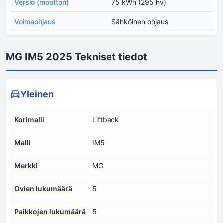
Versio (moottori)
75 kWh (295 hv)
Voimaohjaus
Sähköinen ohjaus
MG IM5 2025 Tekniset tiedot
Yleinen
Korimalli
Liftback
Malli
IM5
Merkki
MG
Ovien lukumäärä
5
Paikkojen lukumäärä
5