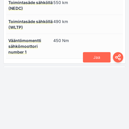
Toimintasäde sähköllä
550 km
(NEDC)
Toimintasäde sähköllä
490 km
(WLTP)
Vääntömomentti
450 Nm
sähkömoottori
number 1
Jaa
Mitat
Ilmanvastuskerroin
0.226
(Cd)
Korkeus
1474 mm
Leveys
1960 mm