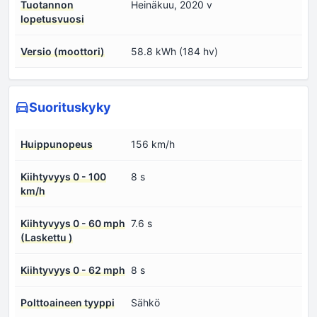
Tuotannon
Heinäkuu, 2020 v
lopetusvuosi
Versio (moottori)
58.8 kWh (184 hv)
Suorituskyky
Huippunopeus
156 km/h
Kiihtyvyys 0 - 100
8 s
km/h
Kiihtyvyys 0 - 60 mph
7.6 s
(Laskettu )
Kiihtyvyys 0 - 62 mph
8 s
Polttoaineen tyyppi
Sähkö