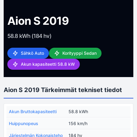
Aion S 2019
58.8 kWh (184 hv)
Sähkö Auto
Korityyppi Sedan
Akun kapasiteetti 58.8 kW
Aion S 2019 Tärkeimmät tekniset tiedot
Akun Bruttokapasiteetti
58.8 kWh
Huippunopeus
156 km/h
Järjestelmän Kokonaisteho
184 hv