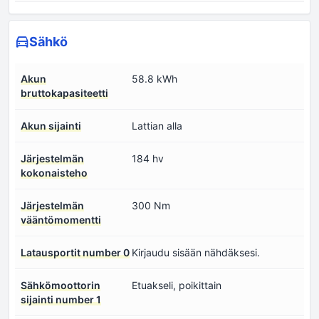
Sähkö
Akun
58.8 kWh
bruttokapasiteetti
Akun sijainti
Lattian alla
Järjestelmän
184 hv
kokonaisteho
Järjestelmän
300 Nm
vääntömomentti
Latausportit number 0
Kirjaudu sisään nähdäksesi.
Sähkömoottorin
Etuakseli, poikittain
sijainti number 1