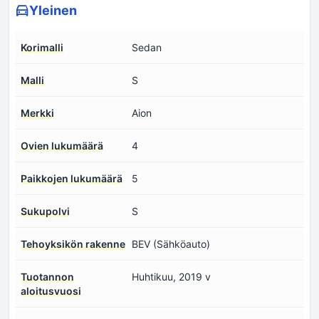
Yleinen
Korimalli
Sedan
Malli
S
Merkki
Aion
Ovien lukumäärä
4
Paikkojen lukumäärä
5
Sukupolvi
S
Tehoyksikön rakenne
BEV (Sähköauto)
Tuotannon
Huhtikuu, 2019 v
aloitusvuosi