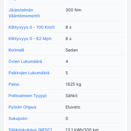
Järjestelmän
300 Nm
Vääntömomentti
Kiihtyvyys 0 - 100 Km/h
8 s
Kiihtyvyys 0 - 62 Mph
8 s
Korimalli
Sedan
Ovien Lukumäärä
4
Paikkojen Lukumäärä
5
Paino
1625 kg
Polttoaineen Tyyppi
Sähkö
Pyörän Ohjaus
Etuveto
Sukupolvi
S
Sähkönkulutus (NEDC)
13.1 kWh/100 km