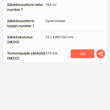
Sähkömoottorin teho
184 hv
number 1
Sähkömoottorin
Synkroninen
tyyppi number 1
Sähkönkulutus
13.1 kWh/100 km
(NEDC)
Toimintasäde sähköllä
510 km
Jaa
(NEDC)
Vääntömomentti
300 Nm
sähkömoottori
number 1
Mitat