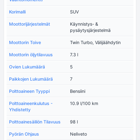
Korimalli
SUV
Moottorijärjestelmät
Käynnistys- &
pysäytysjärjestelmä
Moottorin Toive
Twin Turbo, Välijäähdytin
Moottorin öljytilavuus
7.3 l
Ovien Lukumäärä
5
Paikkojen Lukumäärä
7
Polttoaineen Tyyppi
Bensiini
Polttoaineenkulutus -
10.9 l/100 km
Yhdistetty
Polttoainesäiliön Tilavuus
98 l
Pyörän Ohjaus
Neliveto