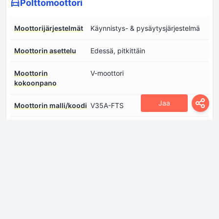
Polttomoottori
Moottorijärjestelmät
Käynnistys- & pysäytysjärjestelmä
Moottorin asettelu
Edessä, pitkittäin
Moottorin
V-moottori
kokoonpano
Jaa
Moottorin malli/koodi
V35A-FTS
Moottorin tilavuus
3445 sm
Moottorin toive
Twin Turbo, Välijäähdytin
Moottorin öljytilavuus
7.3 l
Moottoriöljyn
Kirjaudu sisään nähdäksesi.
eritelmät