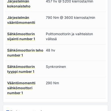
Järjestelmän
457 hv @ 5200 kierrosta/min
kokonaisteho
Järjestelmän
790 Nm @ 3600 kierrosta/min
vääntömomentti
Sähkömoottorin
Polttomoottorin ja vaihteiston
sijainti number 1
välissä
Sähkömoottorin teho
48 hv
number 1
Sähkömoottorin
Synkroninen
tyyppi number 1
Vääntömomentti
290 Nm
sähkömoottori
number 1