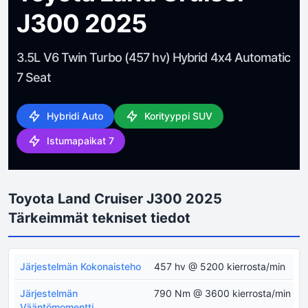
J300 2025
3.5L V6 Twin Turbo (457 hv) Hybrid 4x4 Automatic
7 Seat
Hybridi Auto
Korityyppi SUV
Istumapaikat 7
Toyota Land Cruiser J300 2025
Tärkeimmät tekniset tiedot
Järjestelmän Kokonaisteho
457 hv @ 5200 kierrosta/min
Järjestelmän
790 Nm @ 3600 kierrosta/min
Vääntömomentti